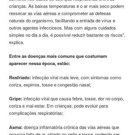
crianças. As baixas temperaturas e o ar mais seco podem
ressecar as vias aéreas e comprometer as defesas
naturais do organismo, facilitando a entrada de vírus e
outros agentes infecciosos. Mas com alguns cuidados
simples no dia a dia, é possível reduzir bastante os riscos”,
explica.
Entre as doenças mais comuns que costumam
aparecer nessa época, estão:
Resfriado:
infecção viral mais leve, com sintomas como
coriza, espirros, tosse e congestão nasal;
Gripe:
infecção viral que causa febre, tosse, dor no corpo,
coriza e mal-estar. Em crianças, pode evoluir para
complicações respiratórias;
Asma:
doença inflamatória crônica das vias aéreas que
provoca falta de ar, chiado no peito e tosse, podendo ser