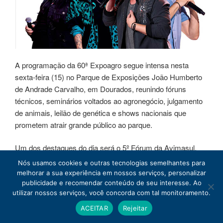
A programação da 60ª Expoagro segue intensa nesta
sexta-feira (15) no Parque de Exposições João Humberto
de Andrade Carvalho, em Dourados, reunindo fóruns
técnicos, seminários voltados ao agronegócio, julgamento
de animais, leilão de genética e shows nacionais que
prometem atrair grande público ao parque.
Um dos destaques do dia será o 5º Fórum da Avimasul,
promovido pela Associação dos Avicultores de Mato
Nós usamos cookies e outras tecnologias semelhantes para
Grosso do Sul em parceria com o Sindicato Rural de
melhorar a sua experiência em nossos serviços, personalizar
Dourados.
publicidade e recomendar conteúdo de seu interesse. Ao
utilizar nossos serviços, você concorda com tal monitoramento.
Entre os palestrantes confirmados estão o secretário
ACEITAR
Rejeitar
estadual Rogério Beretta, representantes da Iagro,