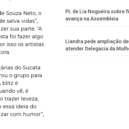
PL de Lia Nogueira sobre f
de Souza Neto, o
avança na Assembleia
e salva vidas”,
zer sua parte. “A
ta foi fazer algo
Liandra pede ampliação de 
 isso os artistas
atender Delegacia da Mulh
ora.
etárias do Sucata
rou o grupo para
blitz é
uando vê, é
 trazer leveza,
 essa ideia do
izar com humor”,