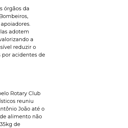
s órgãos da
 Bombeiros,
 apoiadores.
elas adotem
alorizando a
ível reduzir o
 por acidentes de
pelo Rotary Club
ísticos reuniu
ntônio João até o
 de alimento não
135kg de