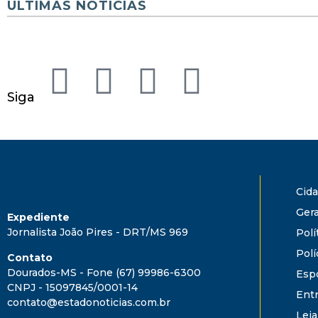
ÚLTIMAS NOTÍCIAS
Siga
Cid
Gera
Expediente
Jornalista João Pires - DRT/MS 969
Polí
Polí
Contato
Dourados-MS - Fone (67) 99986-6300
Esp
CNPJ - 15097845/0001-14
Ent
contato@estadonoticias.com.br
Leia