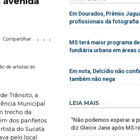
a avenida
Em Dourados, Prêmio Jagua
profissionais da fotografia
Compartilhar
MS terá maior programa de
fundiária urbana em áreas 
o de artistas do
Em nota, Delcídio não conf
também não nega
e Trânsito, a
LEIA MAIS
gência Municipal
um trecho da
“Não podemos esperar a p
Além dos panfletos
diz Gleice Jane após MS re
rtista do Sucata
a pelo local.