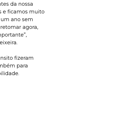
ntes da nossa
s e ficamos muito
de um ano sem
 retomar agora,
portante”,
ixeira.
nsito fizeram
também para
ilidade.