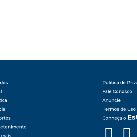
ades
Política de Pri
l
Fale Conosco
tica
Anuncie
cia
Termos de Uso
Es
ortes
Conheça o
retenimento
 mais