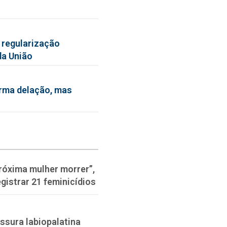
 regularização
da União
irma delação, mas
róxima mulher morrer”,
gistrar 21 feminicídios
issura labiopalatina