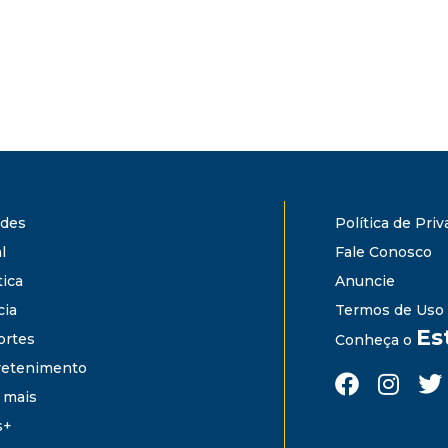
ades
Política de Pri
l
Fale Conosco
tica
Anuncie
cia
Termos de Uso
Es
ortes
Conheça o
retenimento
 mais
s+