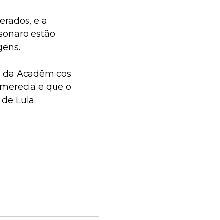
erados, e a
lsonaro estão
gens.
to da Acadêmicos
 merecia e que o
 de Lula.