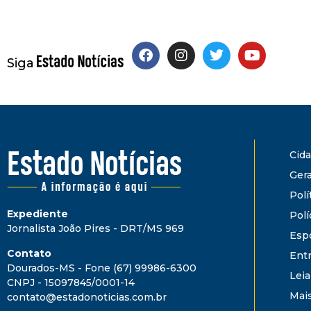
Siga
Cid
Gera
Polí
Expediente
Polí
Jornalista João Pires - DRT/MS 969
Esp
Contato
Ent
Dourados-MS - Fone (67) 99986-6300
Leia
CNPJ - 15097845/0001-14
Mai
contato@estadonoticias.com.br