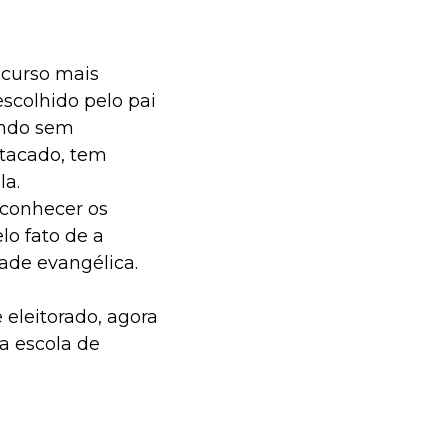
scurso mais
escolhido pelo pai
endo sem
 atacado, tem
la.
econhecer os
lo fato de a
ade evangélica.
eleitorado, agora
 a escola de