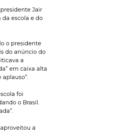
presidente Jair
 da escola e do
do o presidente
ois do anúncio do
iticava a
a” em caixa alta
 aplauso”.
scola foi
ando o Brasil.
ada”.
 aproveitou a