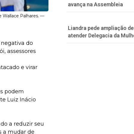
avança na Assembleia
e Wallace Palhares. —
Liandra pede ampliação de 
atender Delegacia da Mulh
 negativa do
i, assessores
atacado e virar
sas podem
e Luiz Inácio
do a reduzir seu
is a mudar de