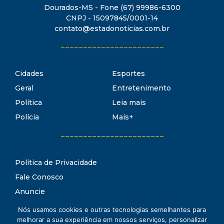
Dourados-MS - Fone (67) 99986-6300
CNPJ - 15097845/0001-14
contato@estadonoticias.com.br
_______________________
Cidades
Esportes
Geral
Entretenimento
Política
Leia mais
Polícia
Mais+
_______________________
Política de Privacidade
Fale Conosco
Anuncie
Termos de Uso
Nós usamos cookies e outras tecnologias semelhantes para
Estado Notícias
melhorar a sua experiência em nossos serviços, personalizar
Conheça o