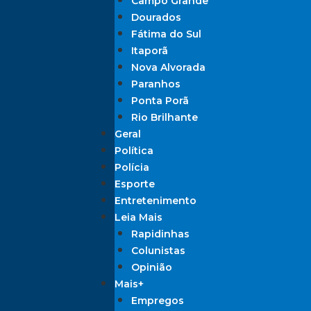
Campo Grande
Dourados
Fátima do Sul
Itaporã
Nova Alvorada
Paranhos
Ponta Porã
Rio Brilhante
Geral
Política
Polícia
Esporte
Entretenimento
Leia Mais
Rapidinhas
Colunistas
Opinião
Mais+
Empregos