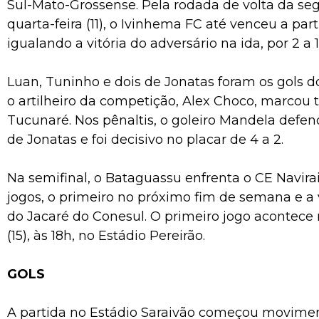
Sul-Mato-Grossense. Pela rodada de volta da se
quarta-feira (11), o Ivinhema FC até venceu a parti
igualando a vitória do adversário na ida, por 2 a 1
Luan, Tuninho e dois de Jonatas foram os gols d
o artilheiro da competição, Alex Choco, marcou 
Tucunaré. Nos pênaltis, o goleiro Mandela defe
de Jonatas e foi decisivo no placar de 4 a 2.
Na semifinal, o Bataguassu enfrenta o CE Navir
jogos, o primeiro no próximo fim de semana e 
do Jacaré do Conesul. O primeiro jogo acontec
(15), às 18h, no Estádio Pereirão.
GOLS
A partida no Estádio Saraivão começou movime