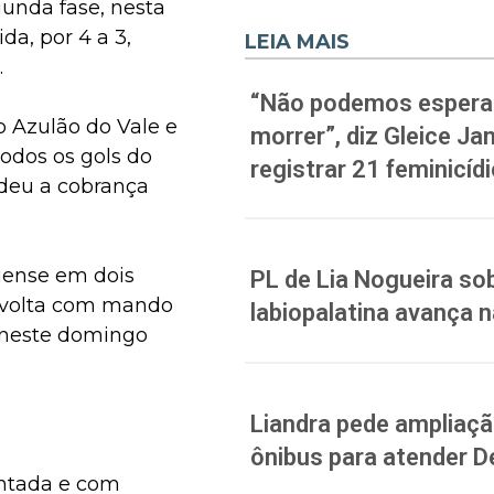
gunda fase, nesta
da, por 4 a 3,
LEIA MAIS
.
“Não podemos esperar
o Azulão do Vale e
morrer”, diz Gleice J
todos os gols do
registrar 21 feminicíd
ndeu a cobrança
aiense em dois
PL de Lia Nogueira sob
a volta com mando
labiopalatina avança 
e neste domingo
Liandra pede ampliação
ônibus para atender D
ntada e com