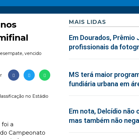
MAIS LIDAS
 nos
mifinal
Em Dourados, Prêmio J
profissionais da fotogr
 desempate, vencido
MS terá maior program
r
fundiária urbana em ár
ssificação no Estádio
Em nota, Delcídio não 
mas também não neg
foi a
al do Campeonato