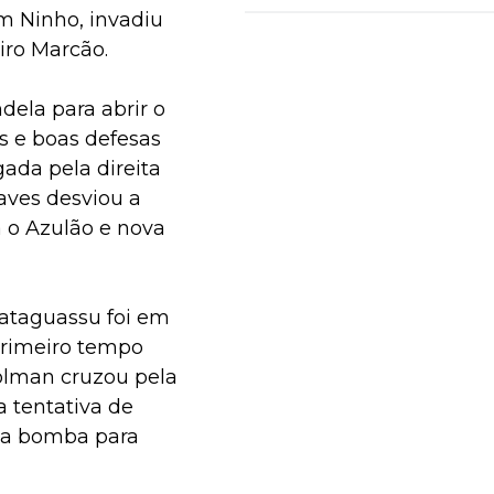
m Ninho, invadiu
iro Marcão.
ela para abrir o
os e boas defesas
gada pela direita
aves desviou a
 o Azulão e nova
ataguassu foi em
primeiro tempo
olman cruzou pela
a tentativa de
u a bomba para