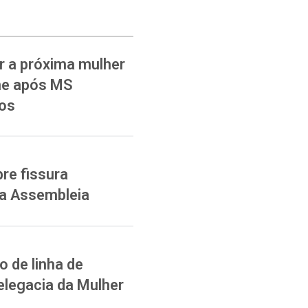
 a próxima mulher
ane após MS
ios
re fissura
na Assembleia
 de linha de
elegacia da Mulher