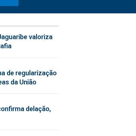
aguaribe valoriza
afia
a de regularização
eas da União
confirma delação,
a