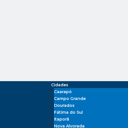
Cidades
Caarapó
Campo Grande
Dourados
Fátima do Sul
Itaporã
Nova Alvorada