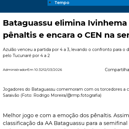
Tempo
Bataguassu elimina Ivinhema
pênaltis e encara o CEN na se
Azulão venceu a partida por 4 a 3, levando o confronto para o
pelo Tucunaré por 4 a 2
Compartilha
Administrador
Em
10:32
12/03/2026
Jogadores do Bataguassu comemoram com os torcedores a cla
Saraivão (Foto: Rodrigo Moreira/@rmp.fotografia)
Melhor jogo e com a emoção dos pênaltis. Assim 
classificação da AA Bataguassu para a semifin