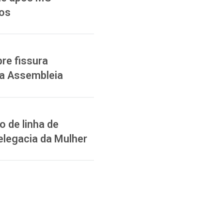
ios
re fissura
na Assembleia
 de linha de
elegacia da Mulher