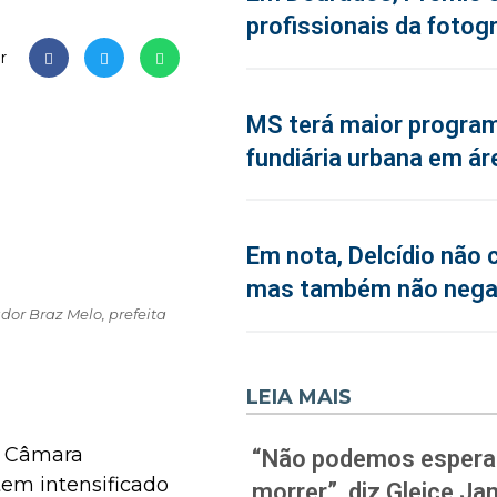
profissionais da fotogr
r
MS terá maior program
fundiária urbana em ár
Em nota, Delcídio não 
mas também não neg
or Braz Melo, prefeita
LEIA MAIS
a Câmara
“Não podemos esperar
tem intensificado
morrer”, diz Gleice J