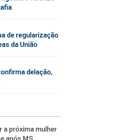
afia
a de regularização
eas da União
confirma delação,
a
 a próxima mulher
ane após MS