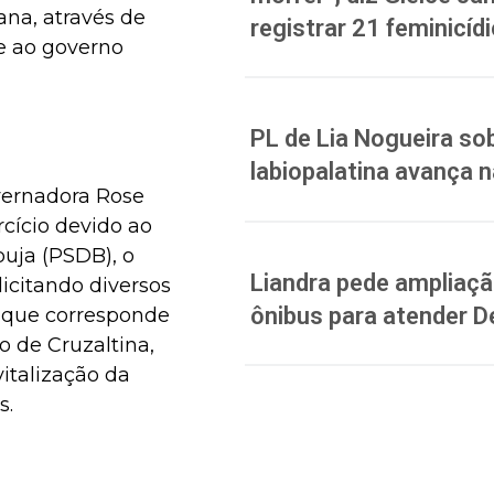
ana, através de
registrar 21 feminicíd
 e ao governo
PL de Lia Nogueira sob
labiopalatina avança 
vernadora Rose
cício devido ao
uja (PSDB), o
Liandra pede ampliação
citando diversos
ônibus para atender D
, que corresponde
to de Cruzaltina,
italização da
s.