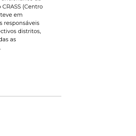
do CRASS (Centro
steve em
s responsáveis
ivos distritos,
das as
.