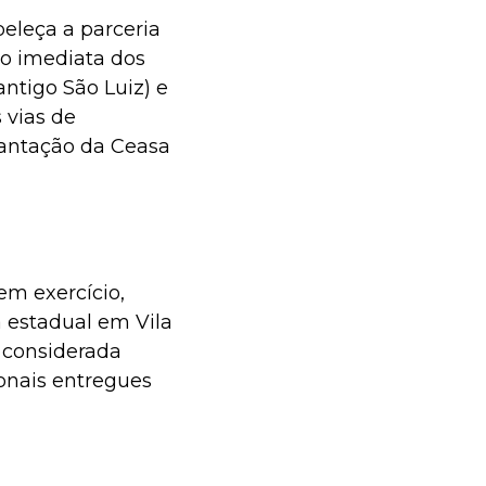
leça a parceria
ão imediata dos
ntigo São Luiz) e
 vias de
lantação da Ceasa
em exercício,
 estadual em Vila
á considerada
onais entregues