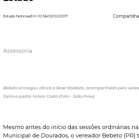
Compartilha
Estado Notícias
Em
10:56
03/02/2017
Assessoria
Bebeto entregou ofícios a Rose Modesto, acompanhado pelo veread
Délia e pastor Nilson Costa (Foto - João Pires)
Mesmo antes do início das sessões ordinárias n
Municipal de Dourados, o vereador Bebeto (PR) 