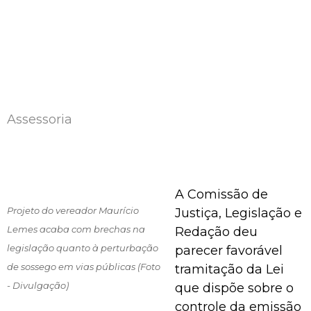
Assessoria
A Comissão de
Projeto do vereador Maurício
Justiça, Legislação e
Lemes acaba com brechas na
Redação deu
legislação quanto à perturbação
parecer favorável
de sossego em vias públicas (Foto
tramitação da Lei
- Divulgação)
que dispõe sobre o
controle da emissão