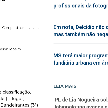
profissionais da fotogr
Em nota, Delcídio não 
Compartilhar
mas também não neg
Edson Ribeiro
MS terá maior program
fundiária urbana em ár
LEIA MAIS
classificação,
 (1º lugar),
PL de Lia Nogueira sob
 Bandeirantes (3º)
labiopalatina avança 