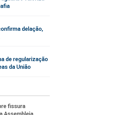
afia
confirma delação,
a
a de regularização
eas da União
re fissura
na Assembleia