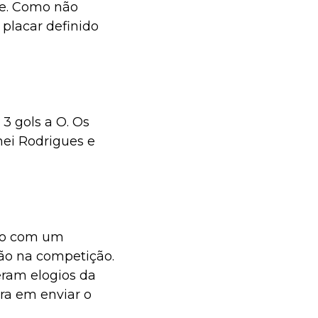
de. Como não
 placar definido
3 gols a O. Os
nei Rodrigues e
eio com um
ção na competição.
eram elogios da
ra em enviar o