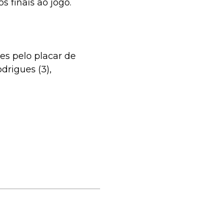
s finais ao jogo.
es pelo placar de
drigues (3),