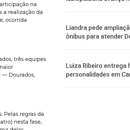
articipação na
 a realização da
e, ocorrida
Liandra pede ampliação
ônibus para atender D
ados, três equipes
Luiza Ribeiro entreg
maior
personalidades em C
e — Dourados,
s. Pelas regras da
tro) nesta fase,
uma delas,