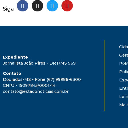
Siga
Cid
Gera
Expediente
Jornalista João Pires - DRT/MS 969
Polí
Polí
Contato
Dourados-MS - Fone (67) 99986-6300
Esp
CNPJ - 15097845/0001-14
Ent
contato@estadonoticias.com.br
Leia
Mai