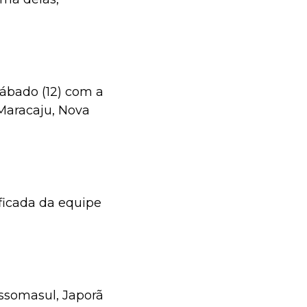
sábado (12) com a
 Maracaju, Nova
ficada da equipe
Assomasul, Japorã