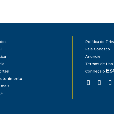
ades
Política de Pri
l
Fale Conosco
tica
Anuncie
cia
Termos de Uso
Es
ortes
Conheça o
retenimento
 mais
s+