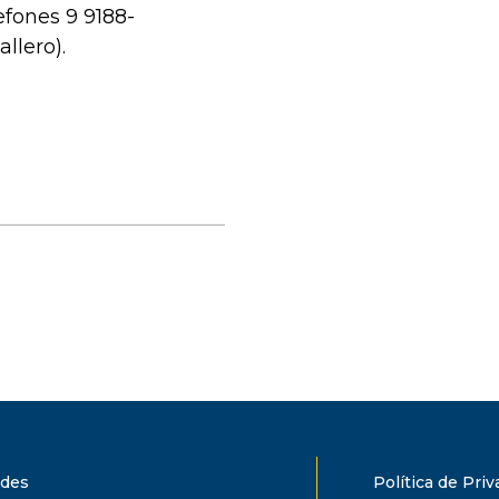
fones 9 9188-
llero).
ades
Política de Pri