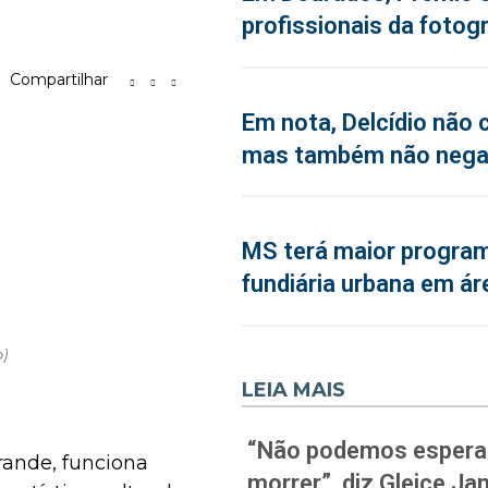
profissionais da fotogr
Compartilhar
Em nota, Delcídio não 
mas também não neg
MS terá maior program
fundiária urbana em ár
o)
LEIA MAIS
“Não podemos esperar
rande, funciona
morrer”, diz Gleice J