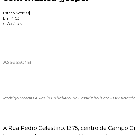
Estado Notícias
Em
14:03
05/05/2017
Assessoria
Rodrigo Moraes e Paulo Caballero. no Caserinho (Foto - Divulgaçã
À Rua Pedro Celestino, 1375, centro de Campo G