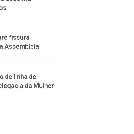
ios
re fissura
na Assembleia
 de linha de
elegacia da Mulher