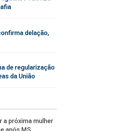
afia
confirma delação,
a
a de regularização
eas da União
 a próxima mulher
ane após MS