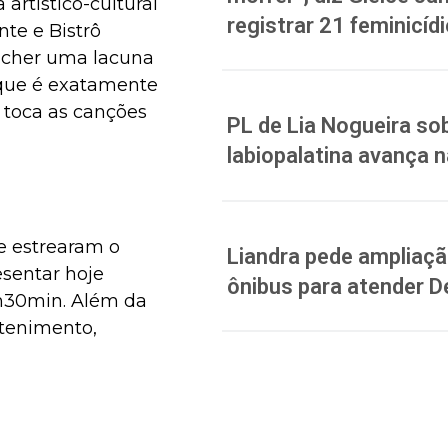
rtístico-cultural
registrar 21 feminicíd
te e Bistrô
encher uma lacuna
 que é exatamente
 toca as canções
PL de Lia Nogueira sob
labiopalatina avança 
e estrearam o
Liandra pede ampliação
esentar hoje
ônibus para atender D
19h30min. Além da
etenimento,