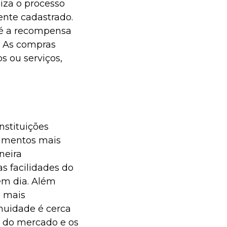
liza o processo
nte cadastrado.
 é a recompensa
 As compras
s ou serviços,
nstituições
namentos mais
neira
as facilidades do
em dia. Além
o mais
anuidade é cerca
do mercado e os