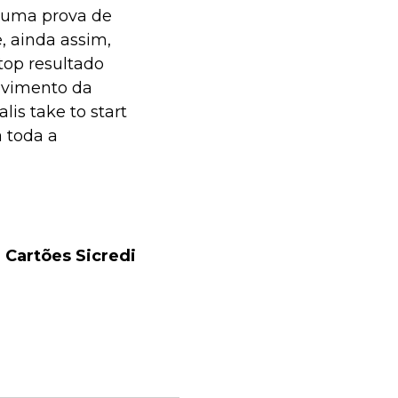
é uma prova de
, ainda assim,
top
resultado
olvimento da
lis take to start
 toda a
 Cartões Sicredi