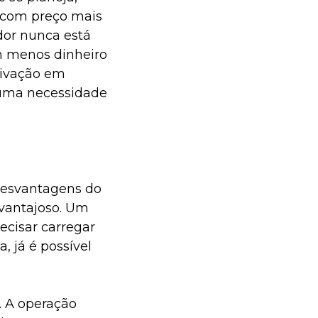
 com preço mais
dor nunca está
m menos dinheiro
tivação em
é uma necessidade
desvantagens do
vantajoso. Um
recisar carregar
, já é possível
. A operação