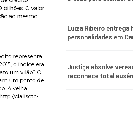
 de crédito
 bilhões. O valor
ação ao mesmo
Luiza Ribeiro entreg
personalidades em C
édito representa
15, o índice era
Justiça absolve verea
fato um vilão? O
reconhece total ausên
aram um ponto de
do. A velha
http://cialisotc-