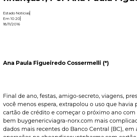
Estado Notícias
Em
10:20
18/11/2016
Ana Paula Figueiredo Cossermelli (*)
Final de ano, festas, amigo-secreto, viagens, pr
você menos espera, extrapolou o uso que havia 
cartão de crédito e começar o próximo ano com o
bem
buygenericviagra-norx.com
mais complica
dados mais recentes do Banco Central (BC), em 