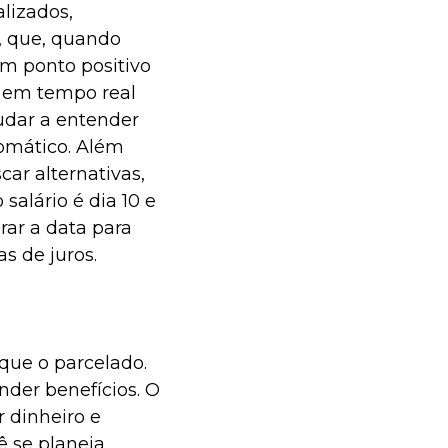
alizados,
, que, quando
m ponto positivo
r em tempo real
judar a entender
omático. Além
car alternativas,
salário é dia 10 e
erar a data para
s de juros.
que o parcelado.
der benefícios. O
 dinheiro e
 se planeja,