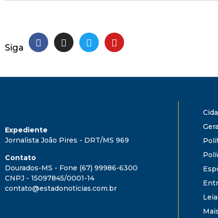
Siga
Cid
Gera
Expediente
Jornalista João Pires - DRT/MS 969
Polí
Polí
Contato
Dourados-MS - Fone (67) 99986-6300
Esp
CNPJ - 15097845/0001-14
Ent
contato@estadonoticias.com.br
Leia
Mai