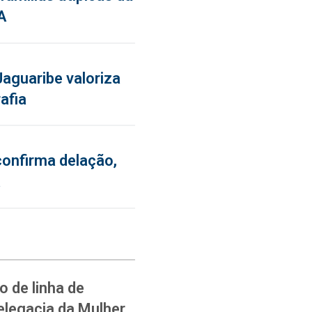
A
aguaribe valoriza
afia
confirma delação,
a
 de linha de
elegacia da Mulher