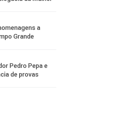
a homenagens a
ampo Grande
dor Pedro Pepa e
cia de provas