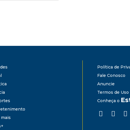
ades
Política de Pri
l
Fale Conosco
tica
Anuncie
cia
Termos de Uso
Es
ortes
Conheça o
retenimento
 mais
s+