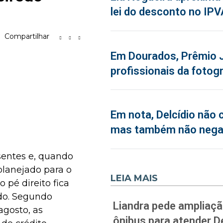
lei do desconto no IPV
Compartilhar
Em Dourados, Prêmio J
profissionais da fotogr
Em nota, Delcídio não 
mas também não neg
esentes e, quando
planejado para o
LEIA MAIS
 pé direito fica
do. Segundo
Liandra pede ampliação
agosto, as
ônibus para atender D