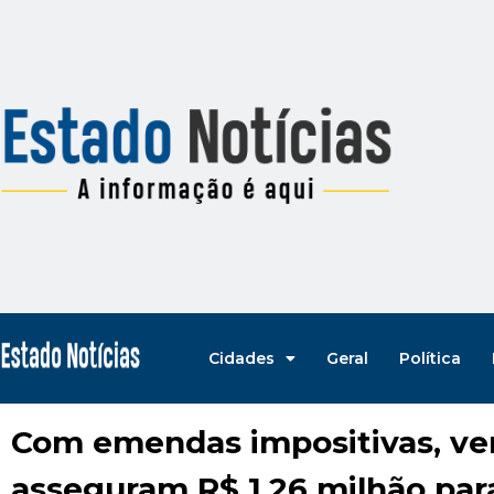
Cidades
Geral
Política
Com emendas impositivas, ve
asseguram R$ 1,26 milhão par