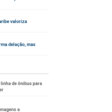
ribe valoriza
irma delação, mas
linha de ônibus para
er
enagens a