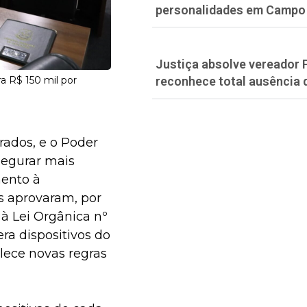
personalidades em Campo
Justiça absolve vereador 
ra R$ 150 mil por
reconhece total ausência 
ados, e o Poder
segurar mais
mento à
s aprovaram, por
à Lei Orgânica nº
era dispositivos do
elece novas regras