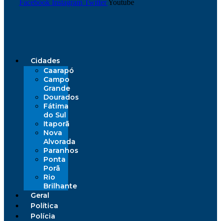
Facebook
Instagram
Twitter
Youtube
Cidades
Caarapó
Campo
Grande
Dourados
Fátima
do Sul
Itaporã
Nova
Alvorada
Paranhos
Ponta
Porã
Rio
Brilhante
Geral
Política
Polícia