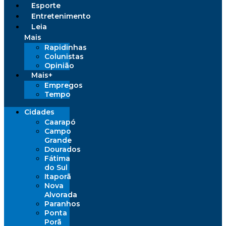
Esporte
Entretenimento
Leia
Mais
Rapidinhas
Colunistas
Opinião
Mais+
Empregos
Tempo
Cidades
Caarapó
Campo
Grande
Dourados
Fátima
do Sul
Itaporã
Nova
Alvorada
Paranhos
Ponta
Porã