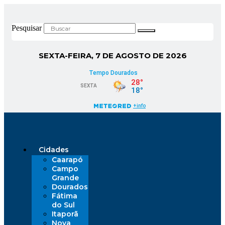
Pesquisar
SEXTA-FEIRA, 7 DE AGOSTO DE 2026
Cidades
Caarapó
Campo
Grande
Dourados
Fátima
do Sul
Itaporã
Nova