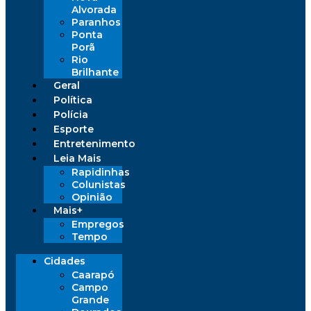
Alvorada
Paranhos
Ponta
Porã
Rio
Brilhante
Geral
Política
Polícia
Esporte
Entretenimento
Leia Mais
Rapidinhas
Colunistas
Opinião
Mais+
Empregos
Tempo
Cidades
Caarapó
Campo
Grande