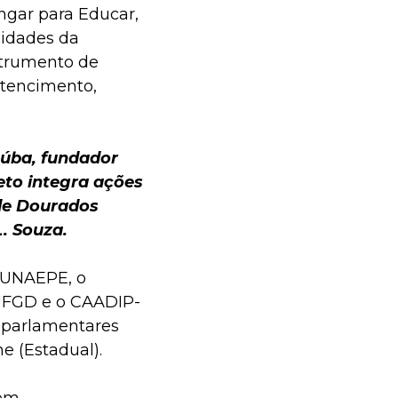
ngar para Educar,
nidades da
strumento de
ertencimento,
aúba, fundador
eto integra ações
de Dourados
. Souza.
FUNAEPE, o
-UFGD e o CAADIP-
 parlamentares
e (Estadual).
cem