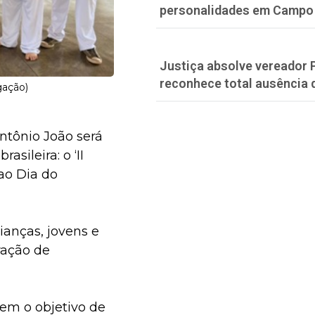
personalidades em Campo
Justiça absolve vereador 
reconhece total ausência 
gação)
Antônio João será
sileira: o ‘II
ao Dia do
ianças, jovens e
ração de
tem o objetivo de