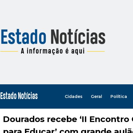
Cidades
Geral
Política
Dourados recebe ‘II Encontro
para Educar’ com grande aulã