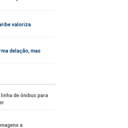
ribe valoriza
irma delação, mas
linha de ônibus para
er
enagens a