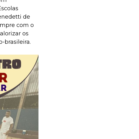
Escolas
enedetti de
empre com o
alorizar os
-brasileira.