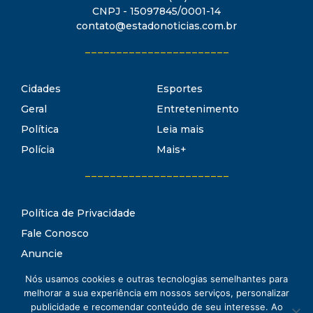
CNPJ - 15097845/0001-14
contato@estadonoticias.com.br
_______________________
Cidades
Esportes
Geral
Entretenimento
Política
Leia mais
Polícia
Mais+
_______________________
Política de Privacidade
Fale Conosco
Anuncie
Termos de Uso
Nós usamos cookies e outras tecnologias semelhantes para
Estado Notícias
melhorar a sua experiência em nossos serviços, personalizar
Conheça o
publicidade e recomendar conteúdo de seu interesse. Ao