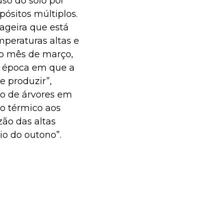
uso do solo por
ósitos múltiplos.
ageira que está
mperaturas altas e
do mês de março,
 época em que a
 produzir”,
ão de árvores em
to térmico aos
zão das altas
io do outono”.