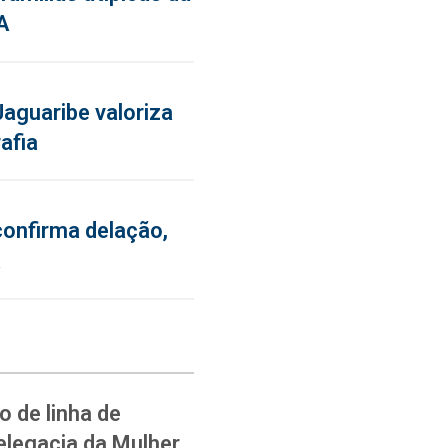
A
aguaribe valoriza
afia
confirma delação,
a
 de linha de
elegacia da Mulher