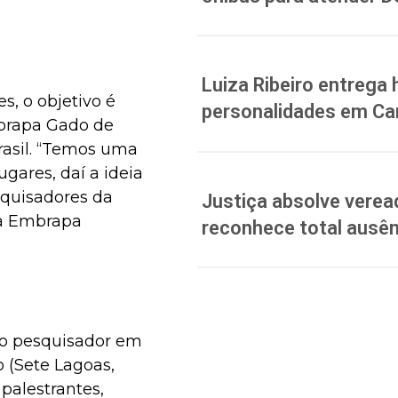
Luiza Ribeiro entreg
s, o objetivo é
personalidades em C
mbrapa Gado de
rasil. “Temos uma
gares, daí a ideia
squisadores da
Justiça absolve verea
da Embrapa
reconhece total ausên
, o pesquisador em
 (Sete Lagoas,
palestrantes,