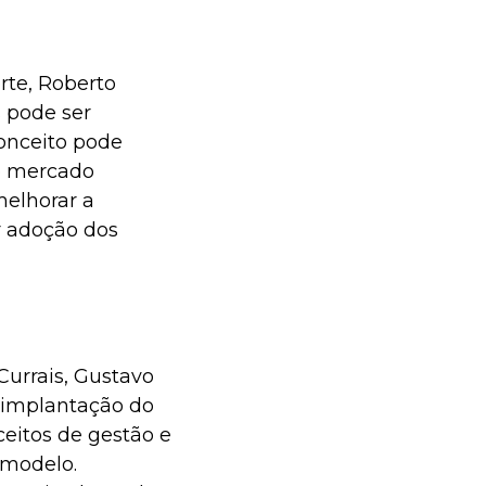
te, Roberto
s pode ser
conceito pode
 o mercado
melhorar a
r adoção dos
Currais, Gustavo
 implantação do
eitos de gestão e
 modelo.