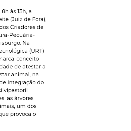
8h às 13h, a
e (Juiz de Fora),
dos Criadores de
ura-Pecuária-
isburgo. Na
Tecnológica (URT)
marca-conceito
dade de atestar a
tar animal, na
de integração do
ilvipastoril
es, as árvores
nimais, um dos
 que provoca o