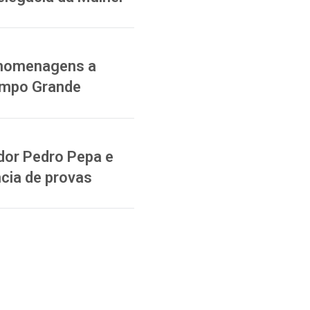
a homenagens a
ampo Grande
dor Pedro Pepa e
cia de provas