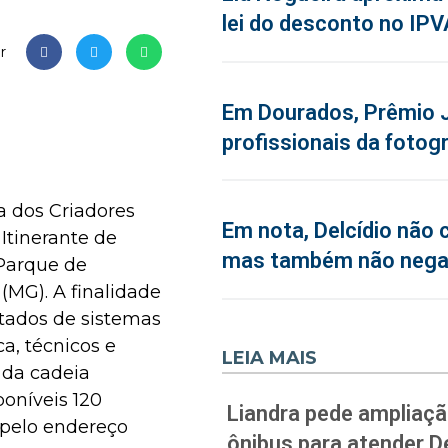
lei do desconto no IPV
r
Em Dourados, Prêmio J
profissionais da fotogr
a dos Criadores
Em nota, Delcídio não 
 Itinerante de
mas também não neg
 Parque de
(MG). A finalidade
ultados de sistemas
a, técnicos e
LEIA MAIS
 da cadeia
poníveis 120
Liandra pede ampliação
a pelo endereço
ônibus para atender D