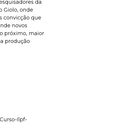
esquisadores da
 Giolo, onde
s convicção que
onde novos
ro próximo, maior
ma produção
Curso-Ilpf-