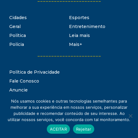
Cidades
Esportes
Geral
Entretenimento
Política
Leia mais
Polícia
Mais+
_______________________
Política de Privacidade
Fale Conosco
Anuncie
Termos de Uso
Nós usamos cookies e outras tecnologias semelhantes para
Estado Notícias
melhorar a sua experiência em nossos serviços, personalizar
Conheça o
publicidade e recomendar conteúdo de seu interesse. Ao
utilizar nossos serviços, você concorda com tal monitoramento.
www.estadonoticias.com.br © 2021 Estado Notícias - Todos os
ACEITAR
Rejeitar
direitos reservados.