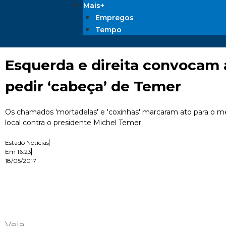
Mais+
Empregos
Tempo
Esquerda e direita convocam 
pedir ‘cabeça’ de Temer
Os chamados 'mortadelas' e 'coxinhas' marcaram ato para o
local contra o presidente Michel Temer
Estado Notícias
Em
16:23
18/05/2017
Veja