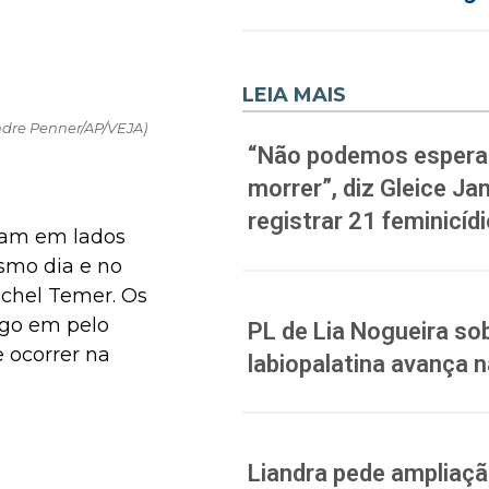
LEIA MAIS
ndre Penner/AP/VEJA)
“Não podemos esperar
morrer”, diz Gleice J
registrar 21 feminicíd
ram em lados
esmo dia e no
ichel Temer. Os
ngo em pelo
PL de Lia Nogueira sob
e ocorrer na
labiopalatina avança 
Liandra pede ampliação