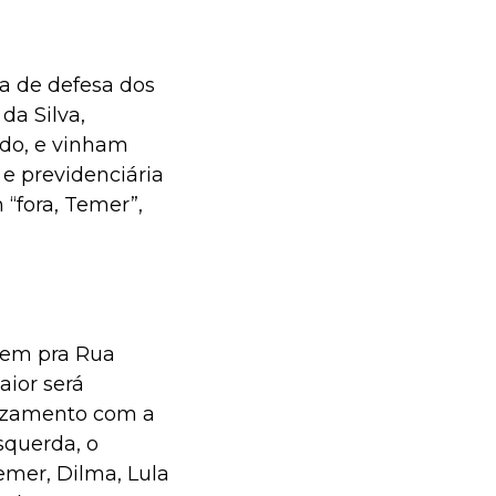
a de defesa dos
da Silva,
do, e vinham
 e previdenciária
“fora, Temer”,
 Vem pra Rua
ior será
cruzamento com a
squerda, o
emer, Dilma, Lula