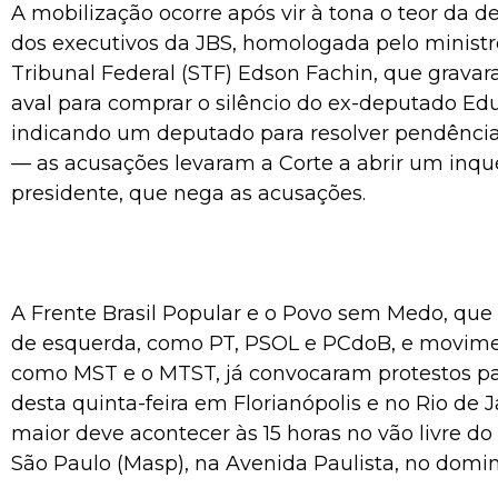
A mobilização ocorre após vir à tona o teor da 
dos executivos da JBS, homologada pelo minist
Tribunal Federal (STF) Edson Fachin, que grav
aval para comprar o silêncio do ex-deputado E
indicando um deputado para resolver pendênci
— as acusações levaram a Corte a abrir um inqué
presidente, que nega as acusações.
A Frente Brasil Popular e o Povo sem Medo, que
de esquerda, como PT, PSOL e PCdoB, e movimen
como MST e o MTST, já convocaram protestos par
desta quinta-feira em Florianópolis e no Rio de J
maior deve acontecer às 15 horas no vão livre d
São Paulo (Masp), na Avenida Paulista, no domi