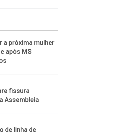
 a próxima mulher
ane após MS
ios
re fissura
na Assembleia
 de linha de