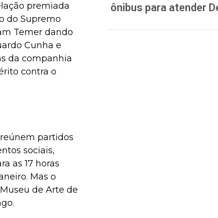
delação premiada
ônibus para atender D
ro do Supremo
aram Temer dando
duardo Cunha e
as da companhia
rito contra o
 reúnem partidos
tos sociais,
a as 17 horas
aneiro. Mas o
o Museu de Arte de
ngo.