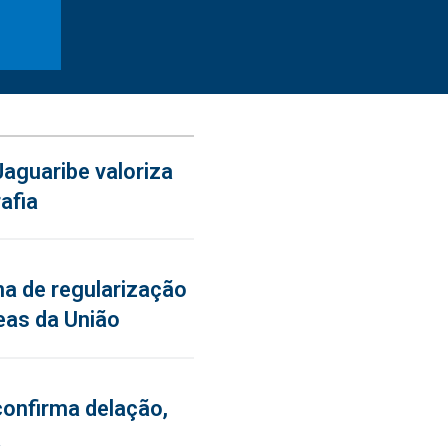
aguaribe valoriza
afia
a de regularização
eas da União
confirma delação,
a