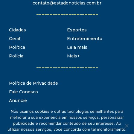
contato@estadonoticias.com.br
_______________________
Cidades
Esportes
Geral
Entretenimento
Política
Leia mais
Polícia
Mais+
_______________________
Política de Privacidade
Fale Conosco
Anuncie
Termos de Uso
Nós usamos cookies e outras tecnologias semelhantes para
Estado Notícias
melhorar a sua experiência em nossos serviços, personalizar
Conheça o
publicidade e recomendar conteúdo de seu interesse. Ao
utilizar nossos serviços, você concorda com tal monitoramento.