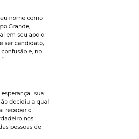
o seu nome como
mpo Grande,
al em seu apoio.
e ser candidato,
 confusão e, no
.”
e esperança” sua
não decidiu a qual
ai receber o
rdadeiro nos
das pessoas de