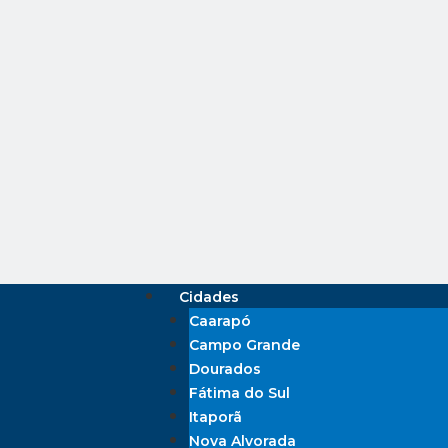
Cidades
Caarapó
Campo Grande
Dourados
Fátima do Sul
Itaporã
Nova Alvorada