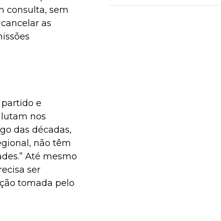
m consulta, sem
u cancelar as
missões
 partido e
 lutam nos
ngo das décadas,
gional, não têm
dades.” Até mesmo
recisa ser
ução tomada pelo