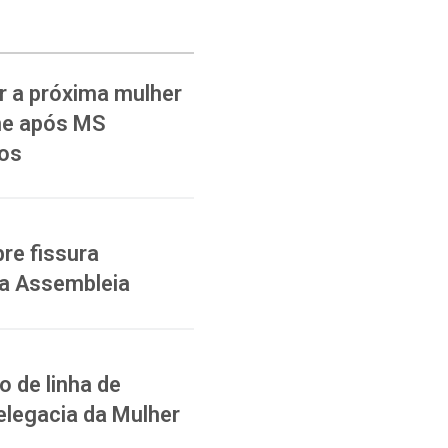
 a próxima mulher
ane após MS
ios
re fissura
na Assembleia
 de linha de
elegacia da Mulher