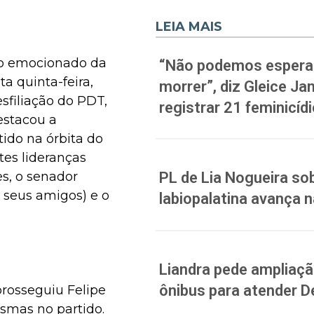
LEIA MAIS
so emocionado da
“Não podemos esperar
a quinta-feira,
morrer”, diz Gleice J
sfiliação do PDT,
registrar 21 feminicíd
destacou a
tido na órbita do
es lideranças
PL de Lia Nogueira sob
s, o senador
seus amigos) e o
labiopalatina avança 
Liandra pede ampliação
ônibus para atender D
prosseguiu Felipe
ismas no partido.