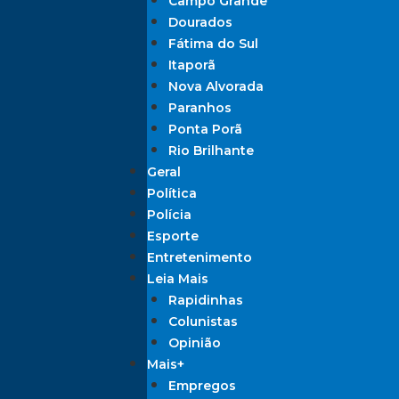
Campo Grande
Dourados
Fátima do Sul
Itaporã
Nova Alvorada
Paranhos
Ponta Porã
Rio Brilhante
Geral
Política
Polícia
Esporte
Entretenimento
Leia Mais
Rapidinhas
Colunistas
Opinião
Mais+
Empregos