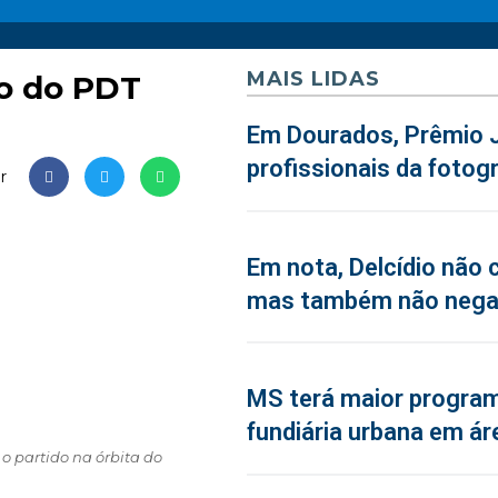
MAIS LIDAS
ão do PDT
Em Dourados, Prêmio J
profissionais da fotogr
r
Em nota, Delcídio não 
mas também não neg
MS terá maior program
fundiária urbana em ár
o partido na órbita do