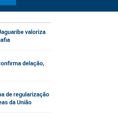
aguaribe valoriza
afia
confirma delação,
a
a de regularização
eas da União