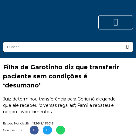
Filha de Garotinho diz que transferir
paciente sem condições é
‘desumano’
Juiz determinou transferência para Gericinó alegando
que ele recebeu 'diversas regalias'; Família rebateu e
negou favorecimentos
Estado Notícias
Em
11:26
18/11/2016
Compartilhar