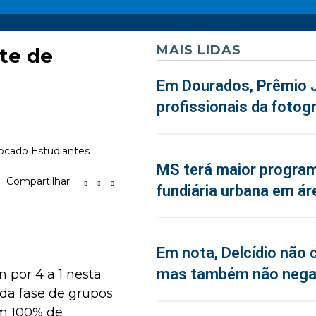
MAIS LIDAS
te de
Em Dourados, Prêmio J
profissionais da fotogr
locado Estudiantes
MS terá maior program
Compartilhar
fundiária urbana em ár
Em nota, Delcídio não 
mas também não neg
 por 4 a 1 nesta
 da fase de grupos
ém 100% de