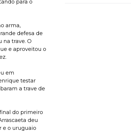
itando para o
mo arma,
rande defesa de
 na trave. O
que e aproveitou o
ez.
beu em
nrique testar
mbaram a trave de
inal do primeiro
Arrascaeta deu
r e o uruguaio