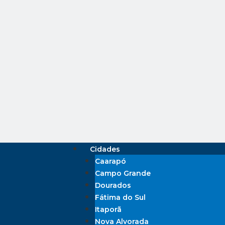
Cidades
Caarapó
Campo Grande
Dourados
Fátima do Sul
Itaporã
Nova Alvorada