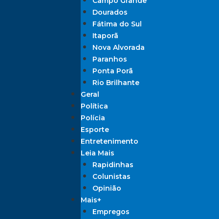
Campo Grande
Dourados
Fátima do Sul
Itaporã
Nova Alvorada
Paranhos
Ponta Porã
Rio Brilhante
Geral
Política
Polícia
Esporte
Entretenimento
Leia Mais
Rapidinhas
Colunistas
Opinião
Mais+
Empregos