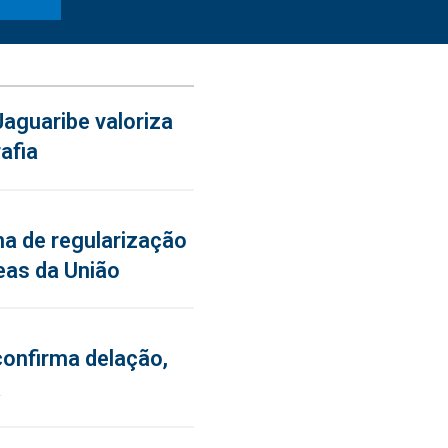
aguaribe valoriza
afia
a de regularização
eas da União
confirma delação,
a