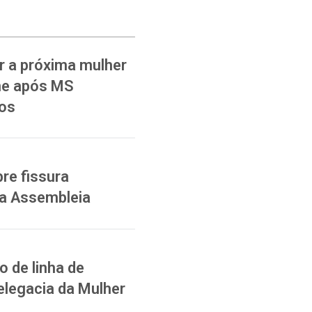
 a próxima mulher
ane após MS
ios
re fissura
na Assembleia
 de linha de
elegacia da Mulher