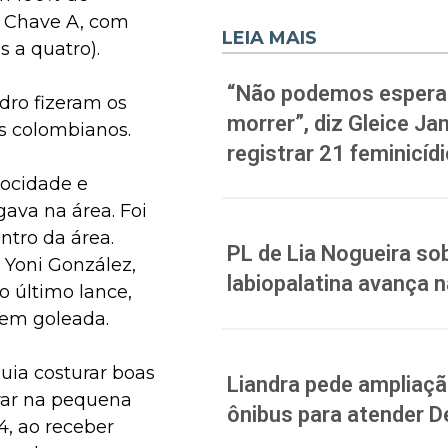
a Chave A, com
LEIA MAIS
 a quatro).
“Não podemos esperar
dro fizeram os
morrer”, diz Gleice J
s colombianos.
registrar 21 feminicíd
locidade e
ava na área. Foi
ntro da área.
PL de Lia Nogueira sob
Yoni González,
labiopalatina avança 
o último lance,
 em goleada.
uia costurar boas
Liandra pede ampliação
urar na pequena
ônibus para atender D
4, ao receber