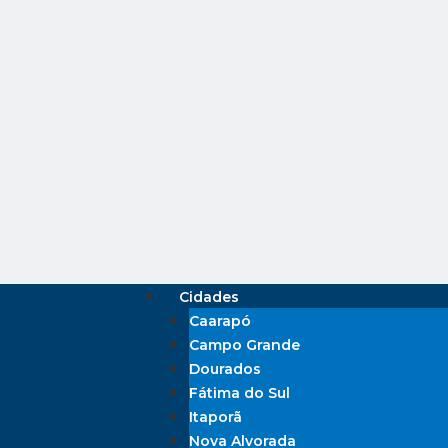
Cidades
Caarapó
Campo Grande
Dourados
Fátima do Sul
Itaporã
Nova Alvorada