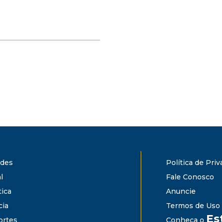
ades
Política de Pri
l
Fale Conosco
tica
Anuncie
cia
Termos de Uso
Es
ortes
Conheça o