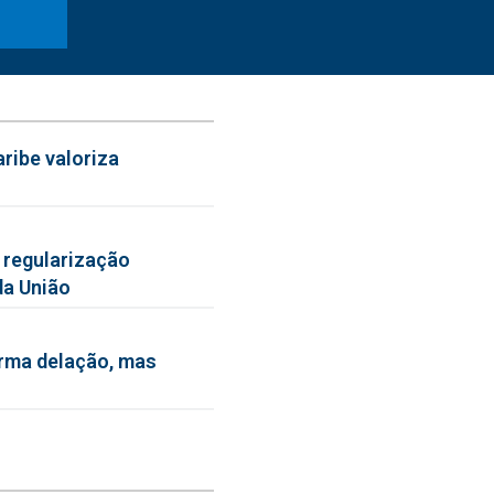
ribe valoriza
 regularização
da União
irma delação, mas