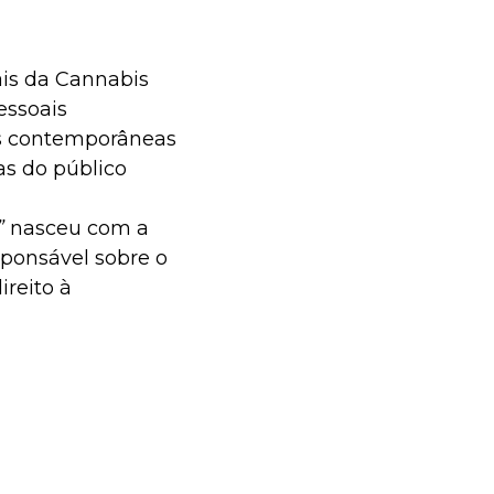
ais da Cannabis
essoais
as contemporâneas
as do público
”
nasceu com a
sponsável sobre o
reito à