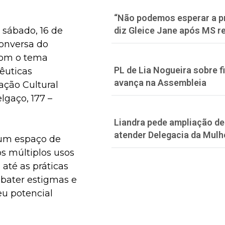
“Não podemos esperar a p
diz Gleice Jane após MS re
 sábado, 16 de
conversa do
com o tema
PL de Lia Nogueira sobre f
pêuticas
avança na Assembleia
ação Cultural
lgaço, 177 –
Liandra pede ampliação de 
atender Delegacia da Mulh
 um espaço de
os múltiplos usos
 até as práticas
mbater estigmas e
eu potencial