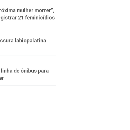
róxima mulher morrer”,
gistrar 21 feminicídios
issura labiopalatina
linha de ônibus para
er