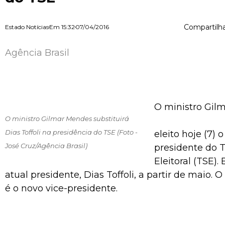
Compartilha
Estado Notícias
Em
15:32
07/04/2016
Agência Brasil
O ministro Gil
O ministro Gilmar Mendes substituirá
Dias Toffoli na presidência do TSE (Foto -
eleito hoje (7) 
José Cruz/Agência Brasil)
presidente do T
Eleitoral (TSE). 
atual presidente, Dias Toffoli, a partir de maio. 
é o novo vice-presidente.