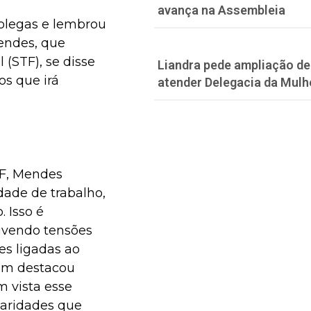
avança na Assembleia
colegas e lembrou
Mendes, que
(STF), se disse
Liandra pede ampliação de 
os que irá
atender Delegacia da Mulh
TF, Mendes
ade de trabalho,
 Isso é
ivendo tensões
es ligadas ao
 bem destacou
m vista esse
iaridades que