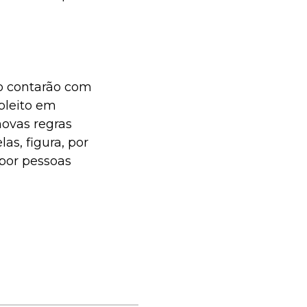
no contarão com
pleito em
novas regras
as, figura, por
 por pessoas