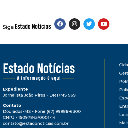
Siga
Cid
Gera
Polí
Expediente
Polí
Jornalista João Pires - DRT/MS 969
Esp
Contato
Ent
Dourados-MS - Fone (67) 99986-6300
Leia
CNPJ - 15097845/0001-14
Mai
contato@estadonoticias.com.br