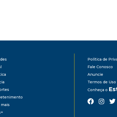
ades
Política de Pri
l
Fale Conosco
tica
Anuncie
cia
Termos de Uso
Es
ortes
Conheça o
retenimento
 mais
s+