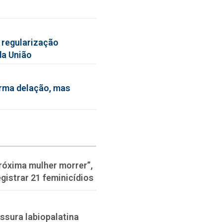
 regularização
da União
irma delação, mas
róxima mulher morrer”,
gistrar 21 feminicídios
issura labiopalatina