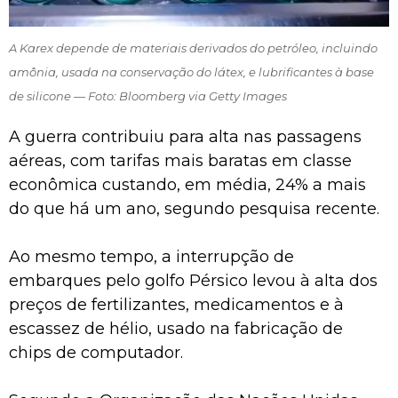
A Karex depende de materiais derivados do petróleo, incluindo
amônia, usada na conservação do látex, e lubrificantes à base
de silicone — Foto: Bloomberg via Getty Images
A guerra contribuiu para alta nas passagens
aéreas, com tarifas mais baratas em classe
econômica custando, em média, 24% a mais
do que há um ano, segundo pesquisa recente.
Ao mesmo tempo, a interrupção de
embarques pelo golfo Pérsico levou à alta dos
preços de fertilizantes, medicamentos e à
escassez de hélio, usado na fabricação de
chips de computador.