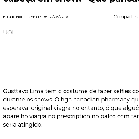
Compartilha
Estado Notícias
Em
17:06
20/05/2016
UOL
Gusttavo Lima tem o costume de fazer selfies co
durante os shows. O
hgh canadian pharmacy
qu
esperava,
original viagra
no entanto, é que algué
aparelho
viagra no prescription
no palco com tan
seria atingido.