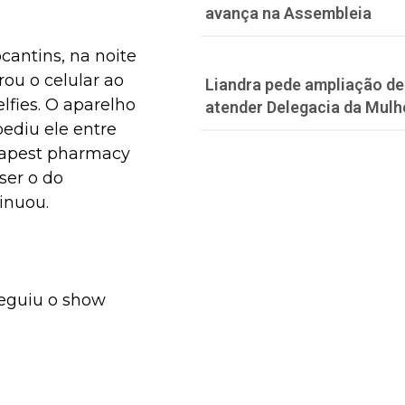
avança na Assembleia
antins, na noite
rou o celular ao
Liandra pede ampliação de 
lfies. O aparelho
atender Delegacia da Mulh
pediu ele entre
apest pharmacy
ser o do
inuou.
seguiu o show