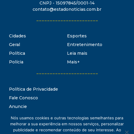
CNPJ - 15097845/0001-14
contato@estadonoticias.com.br
_______________________
Cidades
Esportes
Geral
Entretenimento
Política
Leia mais
Polícia
Mais+
_______________________
Política de Privacidade
Fale Conosco
Anuncie
Termos de Uso
Nós usamos cookies e outras tecnologias semelhantes para
Estado Notícias
melhorar a sua experiência em nossos serviços, personalizar
Conheça o
publicidade e recomendar conteúdo de seu interesse. Ao