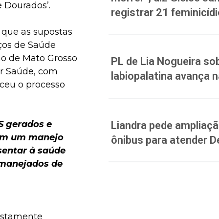
e Dourados’.
registrar 21 feminicíd
 que as supostas
iços de Saúde
no de Mato Grosso
PL de Lia Nogueira sob
ir Saúde, com
labiopalatina avança 
ceu o processo
S gerados e
Liandra pede ampliação
gem um manejo
ônibus para atender D
sentar à saúde
 manejados de
postamente