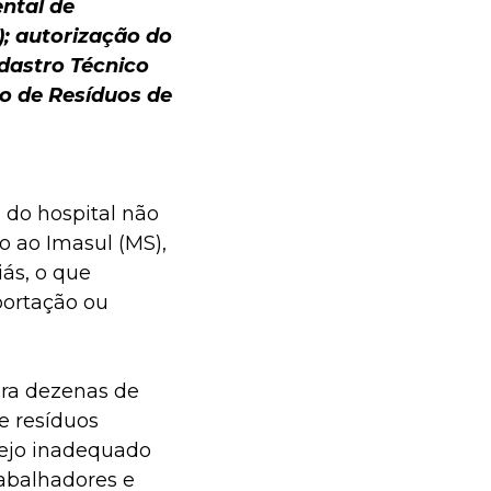
ntal de
; autorização do
dastro Técnico
o de Resíduos de
 do hospital não
o ao Imasul (MS),
ás, o que
portação ou
ara dezenas de
e resíduos
nejo inadequado
abalhadores e