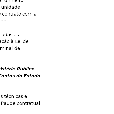
r dinheiro
a unidade
e contrato com a
do.
madas as
ação à Lei de
iminal de
stério Público
 Contas do Estado
s técnicas e
 fraude contratual