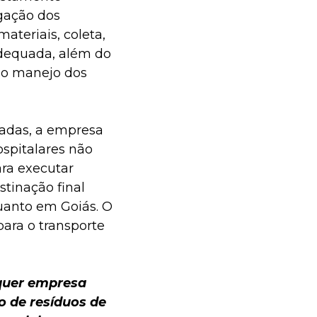
egação dos
ateriais, coleta,
adequada, além do
no manejo dos
adas, a empresa
ospitalares não
ara executar
stinação final
quanto em Goiás. O
para o transporte
lquer empresa
o de resíduos de