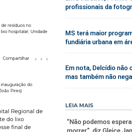
profissionais da fotogr
o de resíduos no
lixo hospitalar; Unidade
MS terá maior program
fundiária urbana em ár
Compartilhar
Em nota, Delcídio não 
mas também não neg
 inauguração do
João Pires)
LEIA MAIS
ital Regional de
e do lixo
“Não podemos esperar
sse final de
morrer”, diz Gleice J