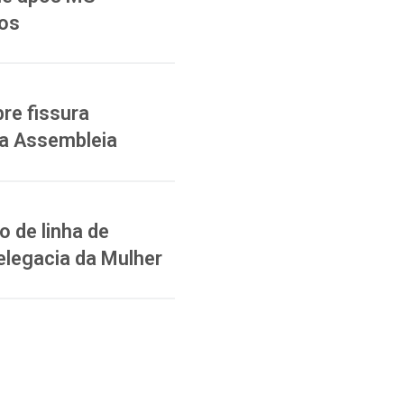
ios
re fissura
na Assembleia
 de linha de
elegacia da Mulher