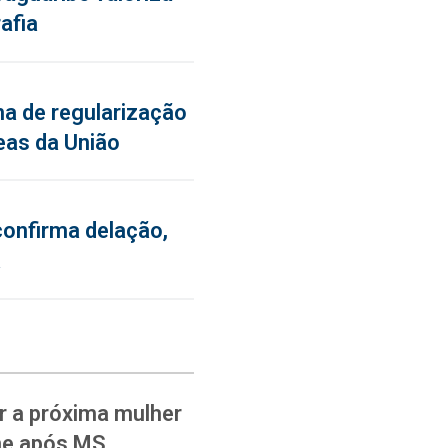
afia
a de regularização
eas da União
confirma delação,
a
 a próxima mulher
ane após MS