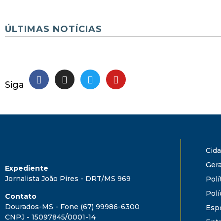
ÚLTIMAS NOTÍCIAS
Siga
Cid
Gera
Expediente
Jornalista João Pires - DRT/MS 969
Polí
Polí
Contato
Dourados-MS - Fone (67) 99986-6300
Esp
CNPJ - 15097845/0001-14