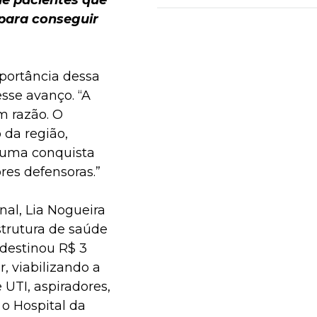
de pacientes que
para conseguir
portância dessa
sse avanço. “A
m razão. O
 da região,
É uma conquista
res defensoras.”
al, Lia Nogueira
strutura de saúde
destinou R$ 3
 viabilizando a
UTI, aspiradores,
o Hospital da