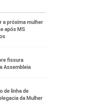
 a próxima mulher
ane após MS
ios
re fissura
na Assembleia
 de linha de
elegacia da Mulher