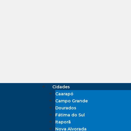
Cidades
Caarapó
Campo Grande
Dourados
Fátima do Sul
Itaporã
Nova Alvorada