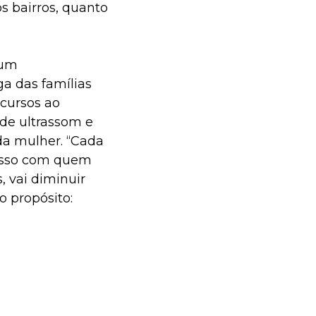
s bairros, quanto
 um
a das famílias
ecursos ao
de ultrassom e
da mulher. “Cada
misso com quem
, vai diminuir
o propósito: