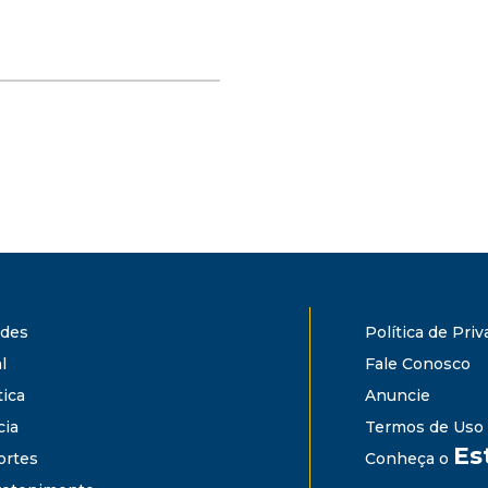
ades
Política de Pri
l
Fale Conosco
tica
Anuncie
cia
Termos de Uso
Es
ortes
Conheça o