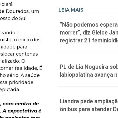
iciará
LEIA MAIS
 de Dourados, um
osso do Sul.
“Não podemos esperar
morrer”, diz Gleice J
brando e
sta, o início dos
registrar 21 feminicíd
gnidade para
eslocar centenas
alizado.“O
PL de Lia Nogueira sob
ornar realidade. É
labiopalatina avança 
ho sério. A saúde
ssa prioridade.
deputada.
Liandra pede ampliação
o, com centro de
ônibus para atender D
. A expectativa é