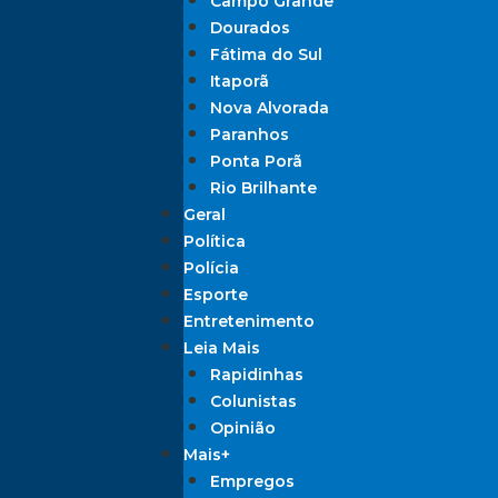
Campo Grande
Dourados
Fátima do Sul
Itaporã
Nova Alvorada
Paranhos
Ponta Porã
Rio Brilhante
Geral
Política
Polícia
Esporte
Entretenimento
Leia Mais
Rapidinhas
Colunistas
Opinião
Mais+
Empregos