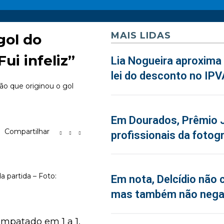
MAIS LIDAS
gol do
ui infeliz”
Lia Nogueira aproxima 
lei do desconto no IPV
ção que originou o gol
Em Dourados, Prêmio J
Compartilhar
profissionais da fotogr
 partida – Foto:
Em nota, Delcídio não 
mas também não neg
empatado em 1 a 1,