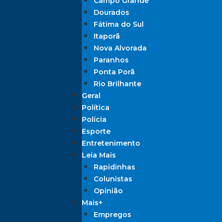
Campo Grande
Dourados
Fátima do Sul
Itaporã
Nova Alvorada
Paranhos
Ponta Porã
Rio Brilhante
Geral
Política
Polícia
Esporte
Entretenimento
Leia Mais
Rapidinhas
Colunistas
Opinião
Mais+
Empregos