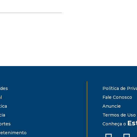
ades
Política de Pri
l
Fale Conosco
tica
Anuncie
cia
Termos de Uso
Es
ortes
Conheça o
retenimento