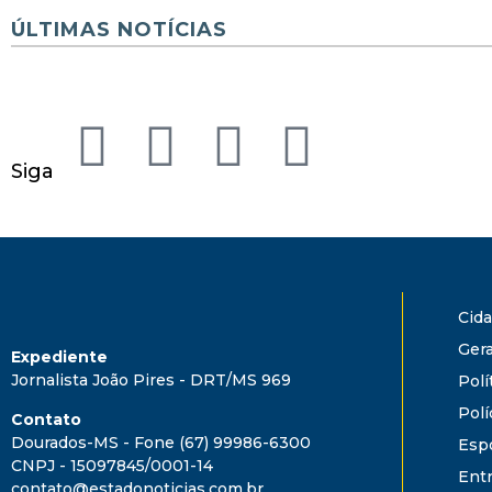
ÚLTIMAS NOTÍCIAS
Siga
Cid
Gera
Expediente
Jornalista João Pires - DRT/MS 969
Polí
Polí
Contato
Dourados-MS - Fone (67) 99986-6300
Esp
CNPJ - 15097845/0001-14
Ent
contato@estadonoticias.com.br