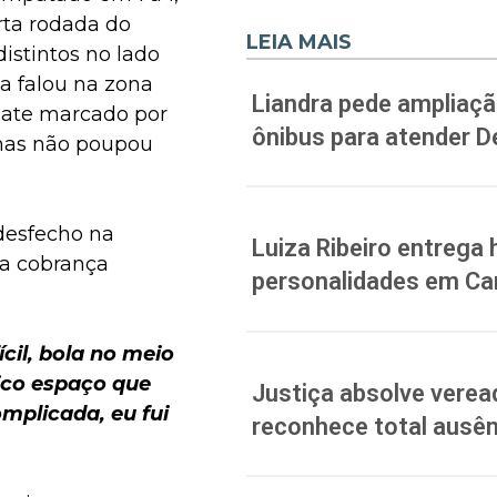
arta rodada do
LEIA MAIS
istintos no lado
za falou na zona
Liandra pede ampliação
pate marcado por
ônibus para atender D
 mas não poupou
 desfecho na
Luiza Ribeiro entreg
da cobrança
personalidades em C
ícil, bola no meio
ico espaço que
Justiça absolve verea
omplicada, eu fui
reconhece total ausên