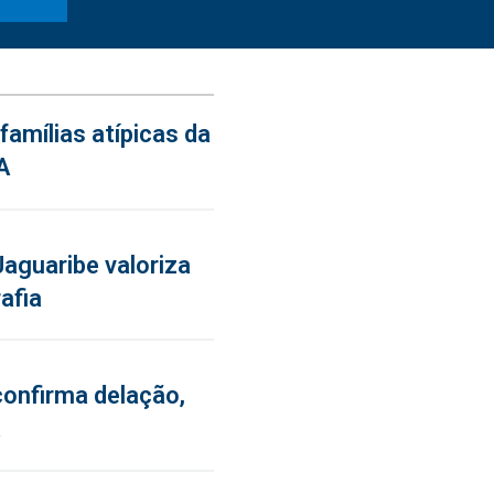
famílias atípicas da
A
aguaribe valoriza
afia
confirma delação,
a