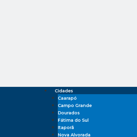
Cidades
Caarapó
Campo Grande
Dourados
Fátima do Sul
Itaporã
Nova Alvorada