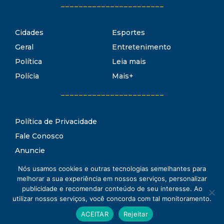
_______________________
Cidades
Esportes
Geral
Entretenimento
Política
Leia mais
Polícia
Mais+
_______________________
Política de Privacidade
Fale Conosco
Anuncie
Termos de Uso
Nós usamos cookies e outras tecnologias semelhantes para
Estado Notícias
melhorar a sua experiência em nossos serviços, personalizar
Conheça o
publicidade e recomendar conteúdo de seu interesse. Ao
utilizar nossos serviços, você concorda com tal monitoramento.
www.estadonoticias.com.br © 2021 Estado Notícias - Todos os
ACEITAR
Rejeitar
direitos reservados.