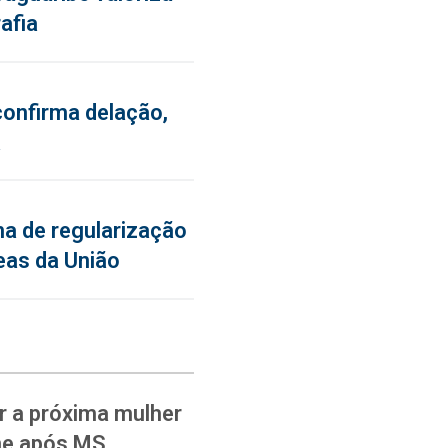
afia
confirma delação,
a
a de regularização
eas da União
 a próxima mulher
ane após MS