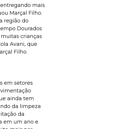
s entregando mais
ou Marçal Filho.
a região do
 tempo Dourados
 muitas crianças
ola Avani, que
rçal Filho.
as em setores
pavimentação
que ainda tem
dando da limpeza
citação da
sa em um ano e