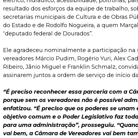
elétrico, hidráulico, acessibilidade, poltronas, p
resultado dos esforços da equipe de trabalho, s
secretarias municipais de Cultura e de Obras Pú
do Estado e de Rodolfo Nogueira, a quem Marça
“deputado federal de Dourados”.
Ele agradeceu nominalmente a participação na 
vereadores Márcio Pudim, Rogério Yuri, Alex Cad
Ribeiro, Jânio Miguel e Franklin Schmalz, convi
assinarem juntos a ordem de serviço de início da
“É preciso reconhecer essa parceria com a Câ
porque sem os vereadores não é possível admi
enfatizou. “É preciso que os poderes se unam
objetivo comum e o Poder Legislativo faz toda
para uma administração”, prosseguiu. “Quand
vai bem, a Câmara de Vereadores vai bem t