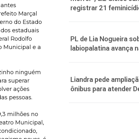
hantes
registrar 21 feminicíd
refeito Marçal
verno do Estado
dos estaduais
PL de Lia Nogueira sob
ral Rodolfo
o Municipal e a
labiopalatina avança 
sozinho ninguém
Liandra pede ampliação
ara superar
ônibus para atender D
olver ações
as pessoas.
,3 milhões no
eatro Municipal,
condicionado,