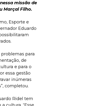
 nessa missão de
 Marçal Filho.
smo, Esporte e
overnador Eduardo
possibilitaram
rados.
e problemas para
imentação, de
ltura e para o
por essa gestão
ravar inúmeras
”, completou.
uardo Ridel tem
a cultura. “Esse