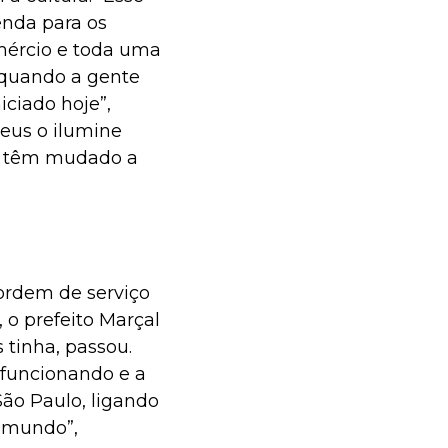
enda para os
mércio e toda uma
 quando a gente
ciado hoje”,
Deus o ilumine
ue têm mudado a
ordem de serviço
 o prefeito Marçal
 tinha, passou.
 funcionando e a
São Paulo, ligando
o mundo”,