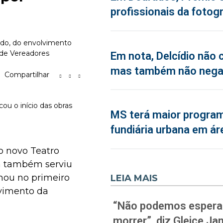
profissionais da fotogr
tado, do envolvimento
 de Vereadores
Em nota, Delcídio não 
mas também não neg
Compartilhar
cou o início das obras
MS terá maior program
fundiária urbana em ár
do novo Teatro
ra também serviu
rmou no primeiro
LEIA MAIS
lvimento da
“Não podemos esperar
morrer”, diz Gleice J