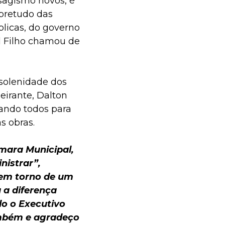
aisagismo novos, é
obretudo das
blicas, do governo
l Filho chamou de
solenidade dos
eirante, Dalton
dando todos para
s obras.
mara Municipal,
nistrar”,
 em torno de um
 a diferença
o o Executivo
ambém e agradeço