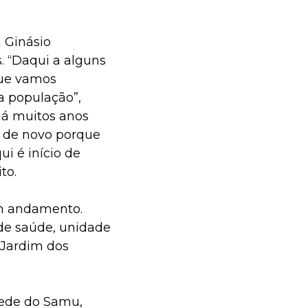
 Ginásio
. “Daqui a alguns
que vamos
a população”,
 há muitos anos
l de novo porque
i é início de
to.
em andamento.
de saúde, unidade
 Jardim dos
sede do Samu,