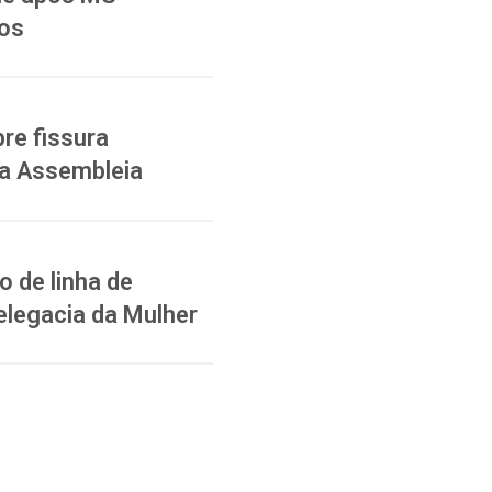
ios
re fissura
na Assembleia
 de linha de
elegacia da Mulher