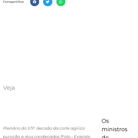
Compartilhar
Veja
Os
Plenário do STF: decisão da corte agiliza
ministros
punição a réus condenados (Foto - Evaristo
do