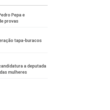
Pedro Pepa e
de provas
peração tapa-buracos
-candidatura a deputada
 das mulheres