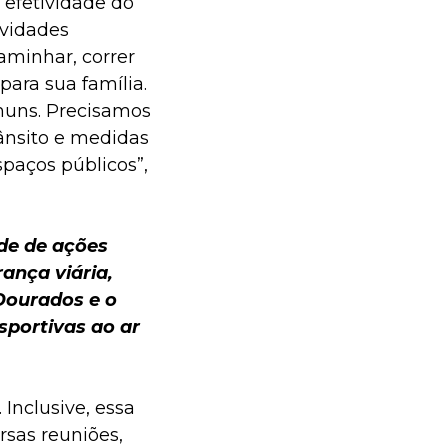
 efetividade do
ividades
aminhar, correr
para sua família.
muns. Precisamos
ânsito e medidas
paços públicos”,
de de ações
ança viária,
Dourados e o
sportivas ao ar
Inclusive, essa
rsas reuniões,