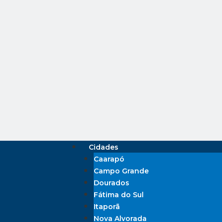
Cidades
Caarapó
Campo Grande
Dourados
Fátima do Sul
Itaporã
Nova Alvorada