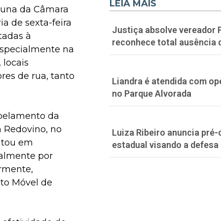
LEIA MAIS
ibuna da Câmara
a de sexta-feira
Justiça absolve vereador 
tadas à
reconhece total ausência 
especialmente na
 locais
res de rua, tanto
Liandra é atendida com o
no Parque Alvorada
opelamento da
m Redovino, no
Luiza Ribeiro anuncia pré
ultou em
estadual visando a defesa
ialmente por
ormente,
to Móvel de