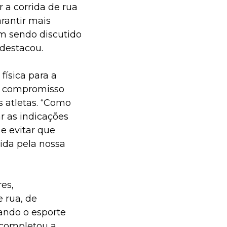
 a corrida de rua
rantir mais
m sendo discutido
destacou.
física para a
eu compromisso
 atletas. “Como
r as indicações
e evitar que
ida pela nossa
es,
 rua, de
ando o esporte
 completou a