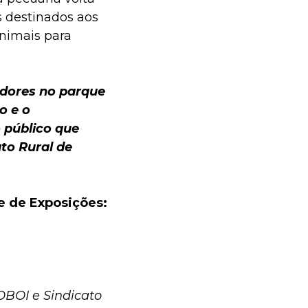
s destinados aos
animais para
adores no parque
o e o
 público que
ato Rural de
e de Exposições:
OBOI e Sindicato