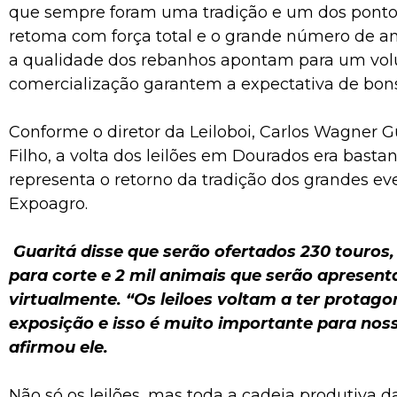
que sempre foram uma tradição e um dos pontos 
retoma com força total e o grande número de an
a qualidade dos rebanhos apontam para um vo
comercialização garantem a expectativa de bons
Conforme o diretor da Leiloboi, Carlos Wagner 
Filho, a volta dos leilões em Dourados era bast
representa o retorno da tradição dos grandes ev
Expoagro.
Guaritá disse que serão ofertados 230 touros,
para corte e 2 mil animais que serão apresen
virtualmente. “Os leiloes voltam a ter protag
exposição e isso é muito importante para noss
afirmou ele.
Não só os leilões, mas toda a cadeia produtiva d