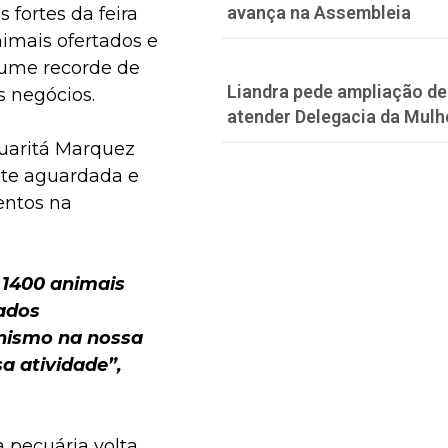
avança na Assembleia
fortes da feira
imais ofertados e
lume recorde de
Liandra pede ampliação de 
 negócios.
atender Delegacia da Mulh
Guaritá Marquez
ante aguardada e
entos na
 1400 animais
tados
onismo na nossa
a atividade”,
a pecuária volta