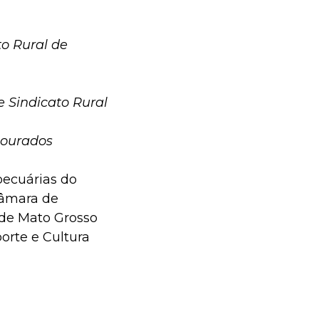
to Rural de
e Sindicato Rural
 Dourados
pecuárias do
Câmara de
 de Mato Grosso
orte e Cultura