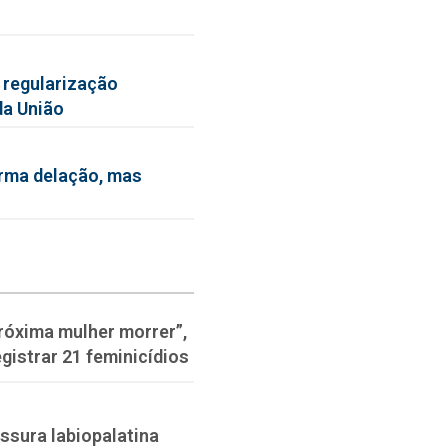
 regularização
da União
irma delação, mas
róxima mulher morrer”,
gistrar 21 feminicídios
issura labiopalatina