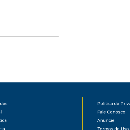
ades
Política de Pri
l
Fale Conosco
tica
Anuncie
cia
Termos de Uso