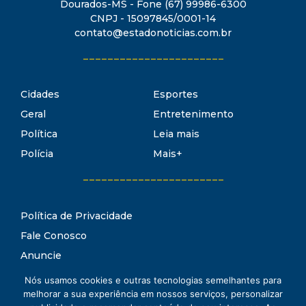
Dourados-MS - Fone (67) 99986-6300
CNPJ - 15097845/0001-14
contato@estadonoticias.com.br
_______________________
Cidades
Esportes
Geral
Entretenimento
Política
Leia mais
Polícia
Mais+
_______________________
Política de Privacidade
Fale Conosco
Anuncie
Termos de Uso
Nós usamos cookies e outras tecnologias semelhantes para
Estado Notícias
melhorar a sua experiência em nossos serviços, personalizar
Conheça o