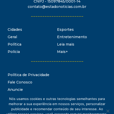
CNPJ - 15097845/0001-14
contato@estadonoticias.com.br
_______________________
Cidades
Esportes
Geral
Entretenimento
Política
Leia mais
Polícia
Mais+
_______________________
Política de Privacidade
Fale Conosco
Anuncie
Termos de Uso
Nós usamos cookies e outras tecnologias semelhantes para
Estado Notícias
melhorar a sua experiência em nossos serviços, personalizar
Conheça o
publicidade e recomendar conteúdo de seu interesse. Ao