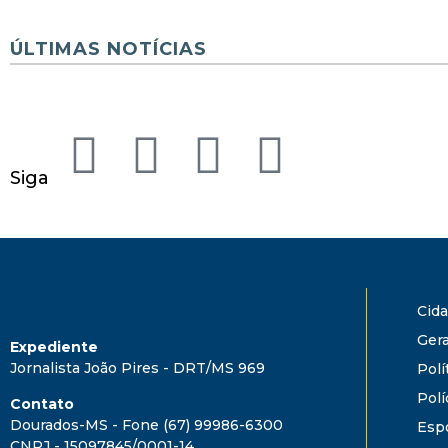
ÚLTIMAS NOTÍCIAS
Siga
Cid
Gera
Expediente
Jornalista João Pires - DRT/MS 969
Polí
Polí
Contato
Dourados-MS - Fone (67) 99986-6300
Esp
CNPJ - 15097845/0001-14