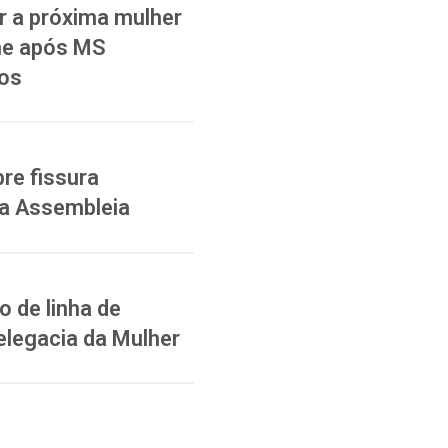
 a próxima mulher
ane após MS
ios
re fissura
na Assembleia
 de linha de
elegacia da Mulher