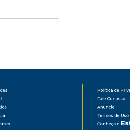
ades
Política de Pri
l
Fale Conosco
tica
Anuncie
cia
Termos de Uso
Es
ortes
Conheça o