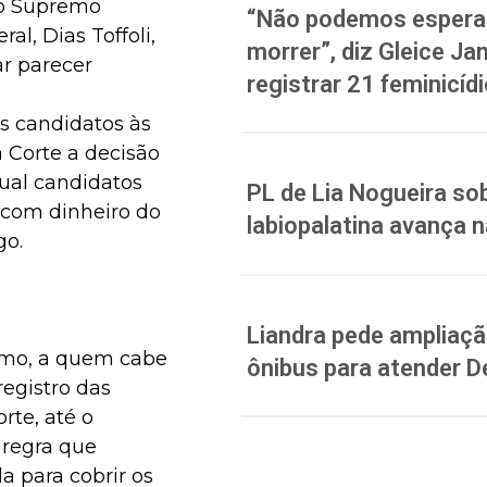
do Supremo
“Não podemos esperar
al, Dias Toffoli,
morrer”, diz Gleice J
ar parecer
registrar 21 feminicíd
s candidatos às
a Corte a decisão
qual candidatos
PL de Lia Nogueira sob
com dinheiro do
labiopalatina avança 
go.
Liandra pede ampliação
remo, a quem cabe
ônibus para atender D
registro das
rte, até o
 regra que
a para cobrir os