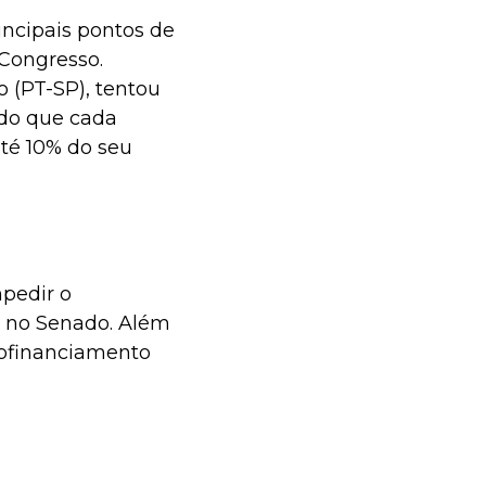
incipais pontos de
 Congresso.
 (PT-SP), tentou
odo que cada
té 10% do seu
mpedir o
a no Senado. Além
ofinanciamento