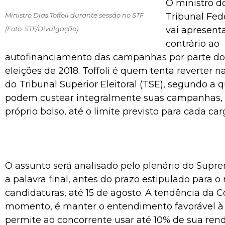
O ministro 
Ministro Dias Toffoli durante sessão no STF
Tribunal Feder
(Foto: STF/Divulgação)
vai apresent
contrário ao
autofinanciamento das campanhas por parte do
eleições de 2018. Toffoli é quem tenta reverter n
do Tribunal Superior Eleitoral (TSE), segundo a 
podem custear integralmente suas campanhas, 
próprio bolso, até o limite previsto para cada car
O assunto será analisado pelo plenário do Sup
a palavra final, antes do prazo estipulado para o 
candidaturas, até 15 de agosto. A tendência da Co
momento, é manter o entendimento favorável à
permite ao concorrente usar até 10% de sua rend