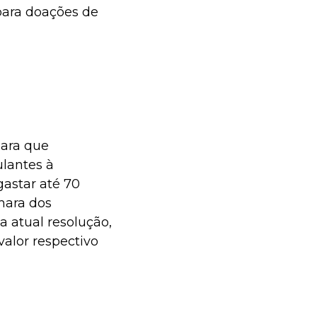
para doações de
para que
lantes à
astar até 70
mara dos
a atual resolução,
valor respectivo