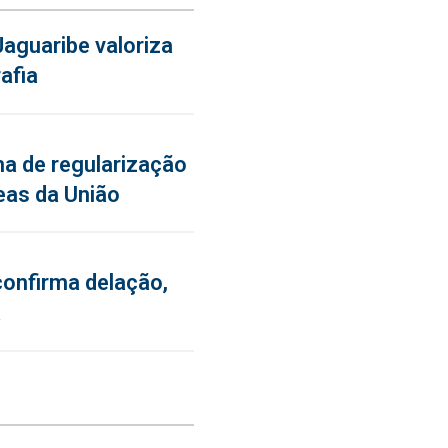
aguaribe valoriza
afia
a de regularização
eas da União
confirma delação,
a