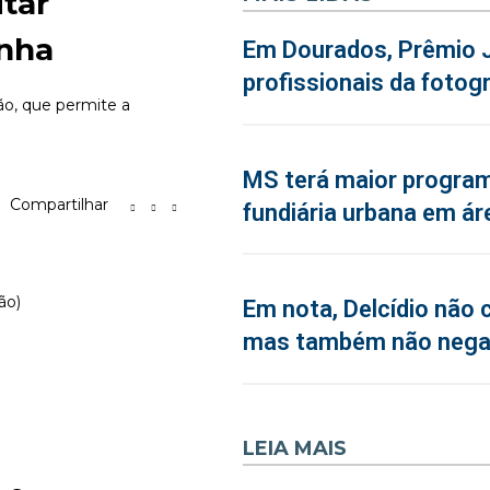
tar
nha
Em Dourados, Prêmio J
profissionais da fotogr
ão, que permite a
MS terá maior program
Compartilhar
fundiária urbana em ár
ão)
Em nota, Delcídio não 
mas também não neg
LEIA MAIS