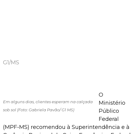
G1/MS
O
Em alguns dias, clientes esperam na calçada
Ministério
sob sol (Foto: Gabriela Pavão/ G1 MS)
Público
Federal
(MPF-MS) recomendou à Superintendência e à