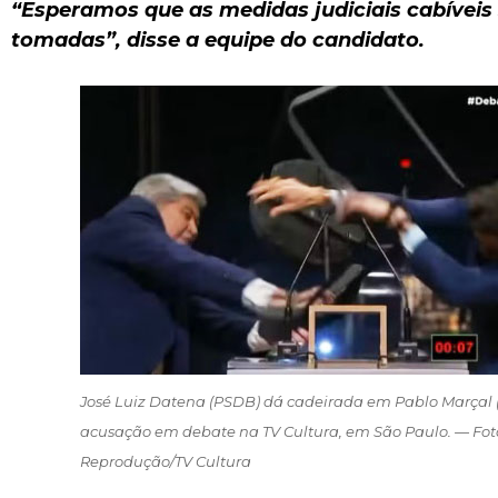
“Esperamos que as medidas judiciais cabíveis
tomadas”, disse a equipe do candidato.
José Luiz Datena (PSDB) dá cadeirada em Pablo Marçal 
acusação em debate na TV Cultura, em São Paulo. — Fot
Reprodução/TV Cultura