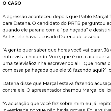
O CASO
A agressão aconteceu depois que Pablo Marçal
para Datena. O candidato do PRTB perguntou a
quando ele pararia com a “palhaçada” e desistiri
Antes, ele havia acusado Datena de assédio.
“A gente quer saber que horas você vai parar. J
entrevista chorando. Você, que é um cara que s
uma televisãozinha escrevendo ali… Que horas o
com essa palhaçada que ele tá fazendo aqui?”, d
Datena disse que Marçal estava fazendo acusaçõ
contra ele. O apresentador chamou Marçal de “b
“A acusação que você fez sobre mim eu já, repito
investigada porque não havia provas. Foi arquiv