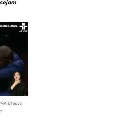
 sejam
(PRTB) após
o: