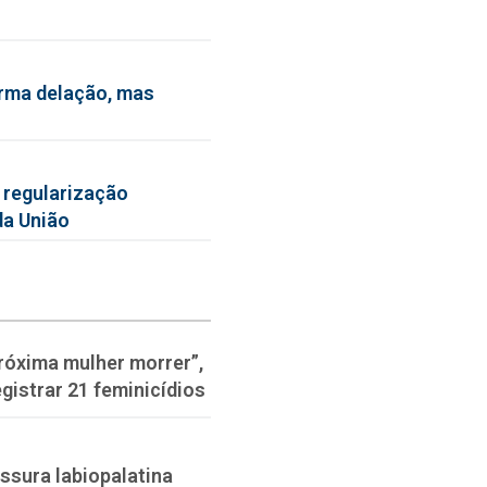
irma delação, mas
 regularização
da União
róxima mulher morrer”,
gistrar 21 feminicídios
issura labiopalatina