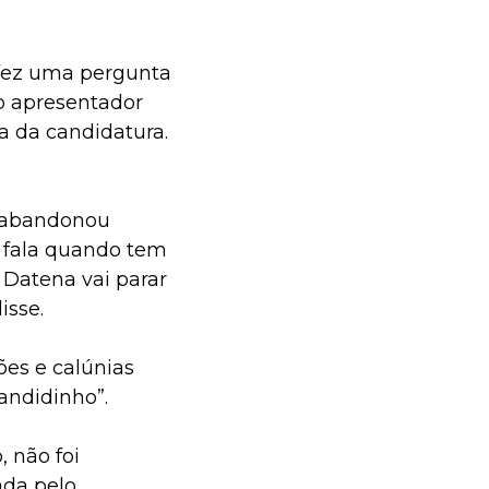
 fez uma pergunta
o apresentador
a da candidatura.
á abandonou
ó fala quando tem
 Datena vai parar
isse.
es e calúnias
andidinho”.
, não foi
ada pelo