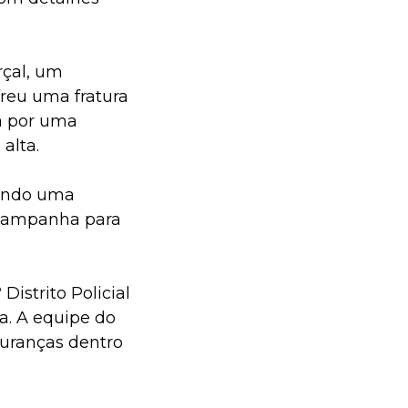
rçal, um
freu uma fratura
a por uma
alta.
uindo uma
 campanha para
istrito Policial
a. A equipe do
guranças dentro