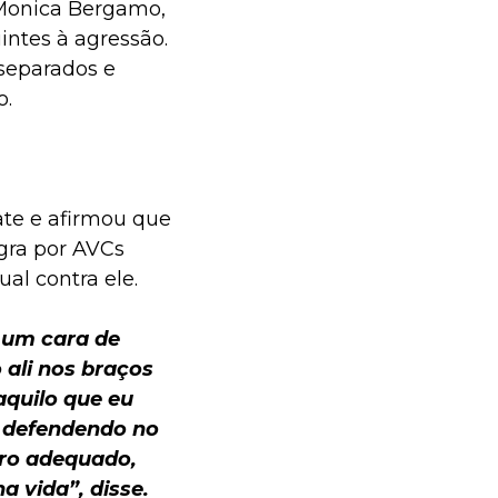
 Monica Bergamo,
intes à agressão.
separados e
o.
te e afirmou que
gra por AVCs
al contra ele.
 um cara de
ali nos braços
aquilo que eu
e defendendo no
oro adequado,
 vida”, disse.