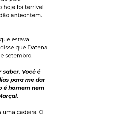
hoje foi terrível.
rdão anteontem.
 que estava
 disse que Datena
de setembro.
 saber. Você é
dias para me dar
 não é homem nem
Marçal.
 uma cadeira. O