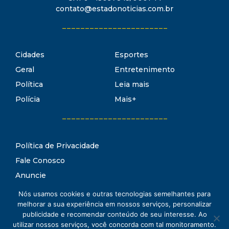
contato@estadonoticias.com.br
_______________________
Cidades
Esportes
Geral
Entretenimento
Política
Leia mais
Polícia
Mais+
_______________________
Política de Privacidade
Fale Conosco
Anuncie
Termos de Uso
Nós usamos cookies e outras tecnologias semelhantes para
Estado Notícias
melhorar a sua experiência em nossos serviços, personalizar
Conheça o
publicidade e recomendar conteúdo de seu interesse. Ao
utilizar nossos serviços, você concorda com tal monitoramento.