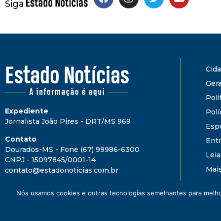
Siga
Cid
Gera
Polí
Expediente
Polí
Jornalista João Pires - DRT/MS 969
Esp
Contato
Ent
Dourados-MS - Fone (67) 99986-6300
Leia
CNPJ - 15097845/0001-14
Mai
contato@estadonoticias.com.br
Nós usamos cookies e outras tecnologias semelhantes para melhor