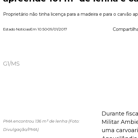
Proprietário não tinha licença para a madeira e para o carvão a
Compartilha
Estado Notícias
Em
10:50
09/01/2017
G1/MS
Durante fisca
PMA encontrou 136 m³ de lenha (Foto:
Militar Ambie
Divulgação/PMA)
uma carvoar