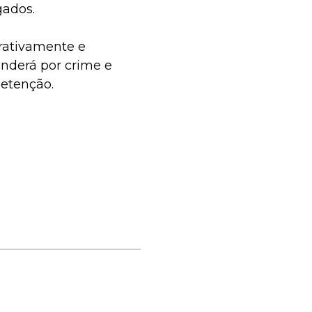
gados.
trativamente e
nderá por crime e
etenção.