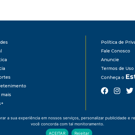
ades
Política de Pri
l
Fale Conosco
tica
Anuncie
cia
Termos de Uso
Es
ortes
Conheça o
retenimento
 mais
s+
ar a sua experiência em nossos serviços, personalizar publicidade e re
você concorda com tal monitoramento.
ACEITAR
Rejeitar