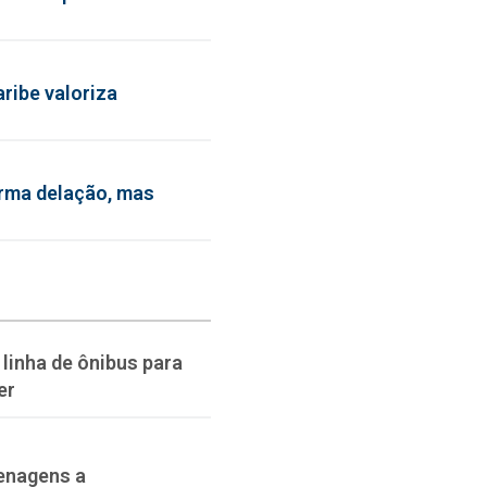
ribe valoriza
irma delação, mas
linha de ônibus para
er
enagens a