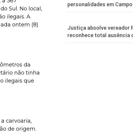
, a 367
personalidades em Campo
 Sul. No local,
o ilegais. A
lgada ontem (8)
Justiça absolve vereador 
reconhece total ausência 
ilômetros da
tário não tinha
o ilegais que
 a carvoaria,
o de origem.