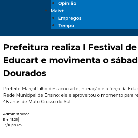
Opinião
Mais+
Empregos
Tempo
Prefeitura realiza I Festival d
Educart e movimenta o sába
Dourados
Prefeito Marçal Filho destacou arte, interação e a força da Ed
Rede Municipal de Ensino; ele e aproveitou o momento para re
48 anos de Mato Grosso do Sul
Administrador
Em
11:29
13/10/2025