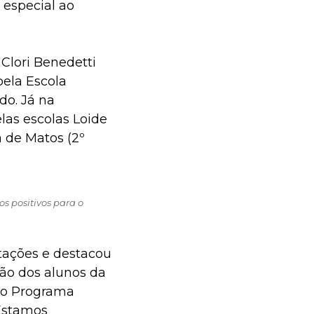
 especial ao
 Clori Benedetti
pela Escola
do. Já na
las escolas Loide
a de Matos (2º
s positivos para o
tações e destacou
ão dos alunos da
 do Programa
“Estamos