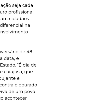
cação seja cada
ro profissional,
ejam cidadãos
diferencial na
senvolvimento
versário de 48
a data, e
Estado. “É dia de
e corajosa, que
pujante e
ncontra o dourado
 viva de um povo
so acontecer