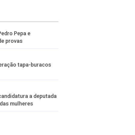
Pedro Pepa e
de provas
peração tapa-buracos
-candidatura a deputada
 das mulheres