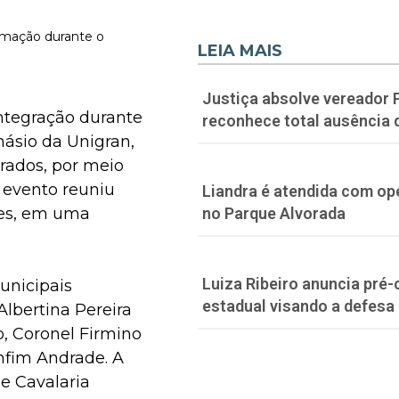
mação durante o
LEIA MAIS
Justiça absolve vereador 
integração durante
reconhece total ausência 
inásio da Unigran,
rados, por meio
 evento reuniu
Liandra é atendida com o
no Parque Alvorada
tes, em uma
Luiza Ribeiro anuncia pré
unicipais
estadual visando a defesa
Albertina Pereira
o, Coronel Firmino
onfim Andrade. A
e Cavalaria