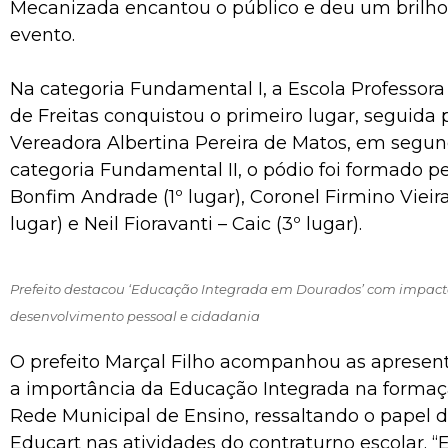
Mecanizada encantou o público e deu um brilho
evento.
Na categoria Fundamental I, a Escola Professora
de Freitas conquistou o primeiro lugar, seguida 
Vereadora Albertina Pereira de Matos, em segun
categoria Fundamental II, o pódio foi formado pe
Bonfim Andrade (1º lugar), Coronel Firmino Vieir
lugar) e Neil Fioravanti – Caic (3º lugar).
Prefeito destacou ‘Educação Integrada em Dourados’ com impacto
desenvolvimento pessoal e cidadania
O prefeito Marçal Filho acompanhou as apresen
a importância da Educação Integrada na formaç
Rede Municipal de Ensino, ressaltando o papel
Educart nas atividades do contraturno escolar. 