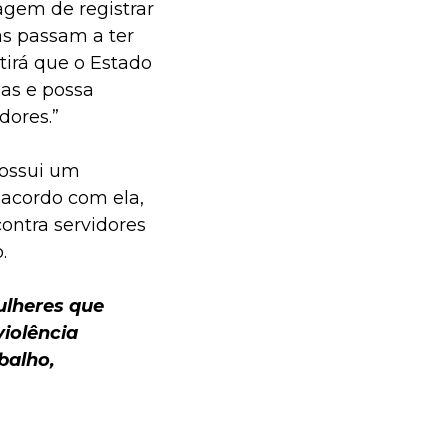
agem de registrar
as passam a ter
irá que o Estado
ias e possa
dores.”
ossui um
 acordo com ela,
ontra servidores
.
lheres que
violência
balho,