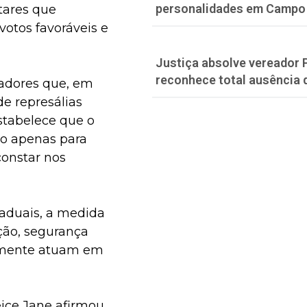
personalidades em Campo
tares que
votos favoráveis e
Justiça absolve vereador 
reconhece total ausência 
hadores que, em
de represálias
estabelece que o
do apenas para
 constar nos
taduais, a medida
ção, segurança
temente atuam em
eice Jane afirmou