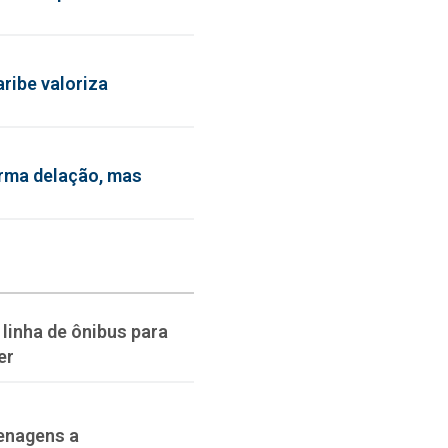
ribe valoriza
irma delação, mas
linha de ônibus para
er
enagens a