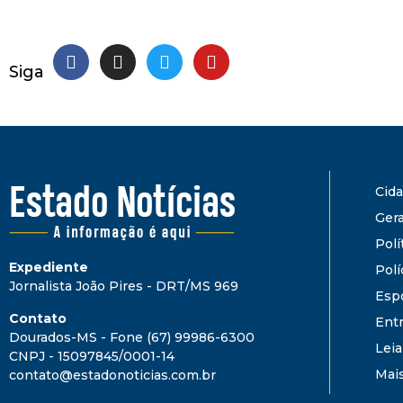
Siga
Cid
Gera
Polí
Expediente
Polí
Jornalista João Pires - DRT/MS 969
Esp
Contato
Ent
Dourados-MS - Fone (67) 99986-6300
Leia
CNPJ - 15097845/0001-14
Mai
contato@estadonoticias.com.br