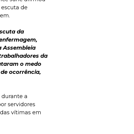
 escuta de
gem.
escuta da
a enfermagem,
a Assembleia
s trabalhadores da
lataram o medo
 de ocorrência,
 durante a
or servidores
 das vítimas em