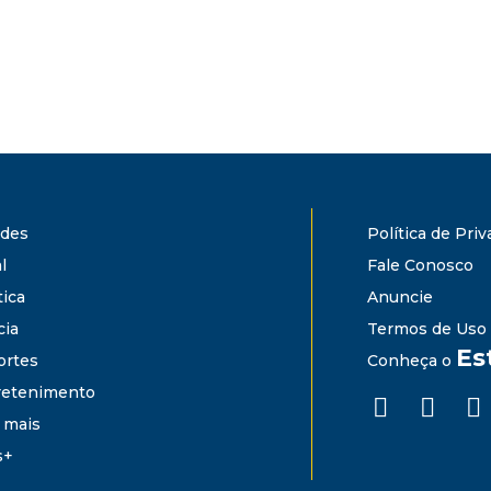
ades
Política de Pri
l
Fale Conosco
tica
Anuncie
cia
Termos de Uso
Es
ortes
Conheça o
retenimento
 mais
s+