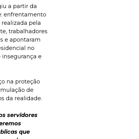
iu a partir da
e: enfrentamento
 realizada pela
te, trabalhadores
cas e apontaram
sidencial no
 insegurança e
ço na proteção
ormulação de
os da realidade.
os servidores
teremos
úblicas que