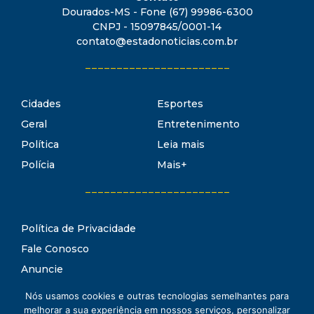
Dourados-MS - Fone (67) 99986-6300
CNPJ - 15097845/0001-14
contato@estadonoticias.com.br
_______________________
Cidades
Esportes
Geral
Entretenimento
Política
Leia mais
Polícia
Mais+
_______________________
Política de Privacidade
Fale Conosco
Anuncie
Termos de Uso
Nós usamos cookies e outras tecnologias semelhantes para
Estado Notícias
melhorar a sua experiência em nossos serviços, personalizar
Conheça o