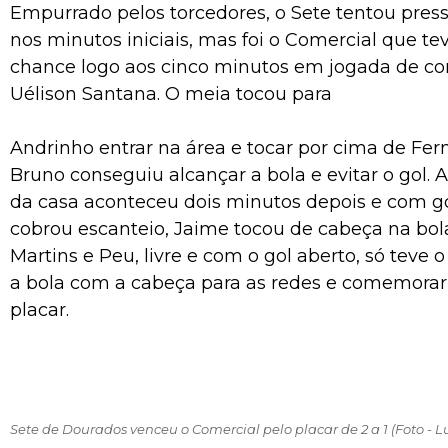
Empurrado pelos torcedores, o Sete tentou pres
nos minutos iniciais, mas foi o Comercial que te
chance logo aos cinco minutos em jogada de c
Uélison Santana. O meia tocou para
Andrinho entrar na área e tocar por cima de Fer
Bruno conseguiu alcançar a bola e evitar o gol. 
da casa aconteceu dois minutos depois e com g
cobrou escanteio, Jaime tocou de cabeça na bol
Martins e Peu, livre e com o gol aberto, só teve o
a bola com a cabeça para as redes e comemorar
placar.
Sete de Dourados venceu o Comercial pelo placar de 2 a 1 (Foto - L