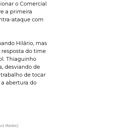
sionar o Comercial
ve a primeira
ontra-ataque com
nando Hilário, mas
A resposta do time
ol. Thiaguinho
a, desviando de
 trabalho de tocar
 a abertura do
uiz Radai)