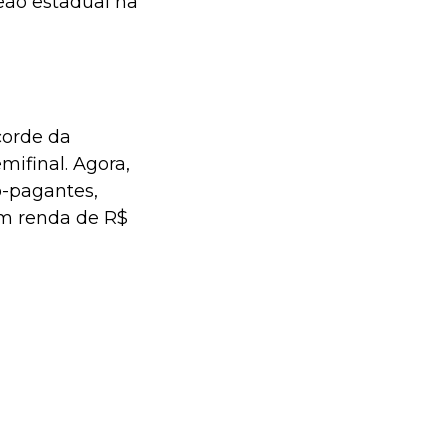
eão estadual na
corde da
mifinal. Agora,
o-pagantes,
om renda de R$