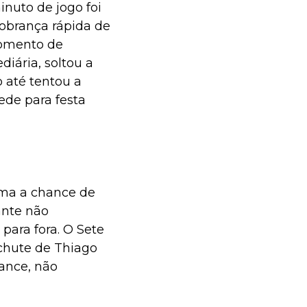
inuto de jogo foi
obrança rápida de
momento de
iária, soltou a
 até tentou a
ede para festa
uma a chance de
ante não
ara fora. O Sete
chute de Thiago
lance, não