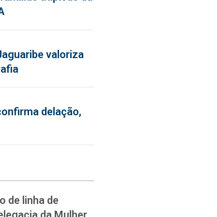
A
aguaribe valoriza
afia
confirma delação,
a
 de linha de
elegacia da Mulher