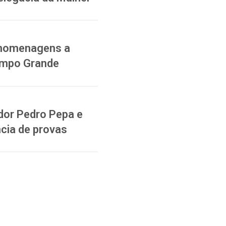
a homenagens a
ampo Grande
dor Pedro Pepa e
cia de provas