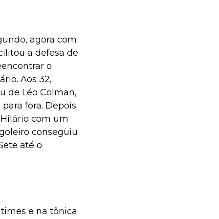
egundo, agora com
cilitou a defesa de
eencontrar o
ário. Aos 32,
eu de Léo Colman,
 para fora. Depois
o Hilário com um
 goleiro conseguiu
Sete até o
imes e na tônica