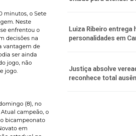
0 minutos, o Sete
agem. Neste
Luiza Ribeiro entreg
se enfrentou o
personalidades em C
em decisões na
o a vantagem de
odia ser ainda
do jogo, não
Justiça absolve verea
e jogo.
reconhece total ausên
domingo (8), no
 Atual campeão, o
r o bicampeonato
 Novato em