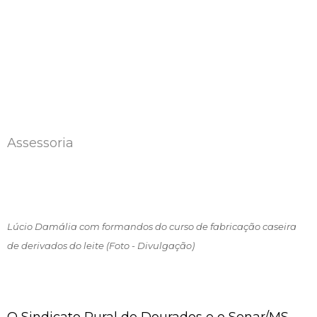
Assessoria
Lúcio Damália com formandos do curso de fabricação caseira
de derivados do leite (Foto - Divulgação)
O Sindicato Rural de Dourados e o Senar/MS,