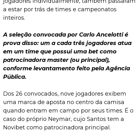
jogadores individualmente, também passaram
a estar por trás de times e campeonatos
inteiros.
A seleção convocada por Carlo Ancelotti é
prova disso: um a cada três jogadores atua
em um time que possui uma bet como
patrocinadora master (ou principal),
conforme levantamento feito pela Agência
Pública.
Dos 26 convocados, nove jogadores exibem
uma marca de aposta no centro da camisa
quando entram em campo por seus times. É o
caso do próprio Neymar, cujo Santos tem a
Novibet como patrocinadora principal.