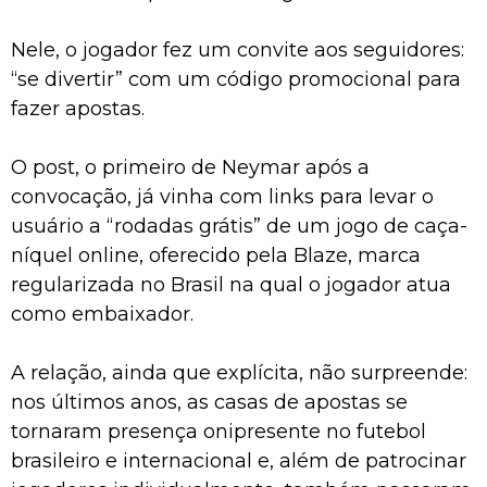
Nele, o jogador fez um convite aos seguidores:
“se divertir” com um código promocional para
fazer apostas.
O post, o primeiro de Neymar após a
convocação, já vinha com links para levar o
usuário a “rodadas grátis” de um jogo de caça-
níquel online, oferecido pela Blaze, marca
regularizada no Brasil na qual o jogador atua
como embaixador.
A relação, ainda que explícita, não surpreende:
nos últimos anos, as casas de apostas se
tornaram presença onipresente no futebol
brasileiro e internacional e, além de patrocinar