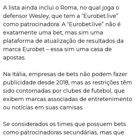
A lista ainda inclui o Roma, no qual joga o
defensor Wesley, que tem a “Eurobet.live”
como patrocinadora. A “Eurobet.live” não é
exatamente uma bet, mas sim uma
plataforma de atualização de resultados da
marca Eurobet – essa sim uma casa de
apostas.
Na Itália, empresas de bets não podem fazer
publicidade desde 2018, mas as restrições têm
sido contornadas por clubes de futebol, que
exibem marcas associadas de entretenimento
ou notícias em suas camisas.
Se considerados os times que possuem bets
como patrocinadoras secundárias, mas que