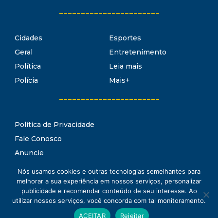
_______________________
Cidades
Esportes
Geral
Entretenimento
Política
Leia mais
Polícia
Mais+
_______________________
Política de Privacidade
Fale Conosco
Anuncie
Termos de Uso
Nós usamos cookies e outras tecnologias semelhantes para
Estado Notícias
melhorar a sua experiência em nossos serviços, personalizar
Conheça o
publicidade e recomendar conteúdo de seu interesse. Ao
utilizar nossos serviços, você concorda com tal monitoramento.
www.estadonoticias.com.br © 2021 Estado Notícias - Todos os
ACEITAR
Rejeitar