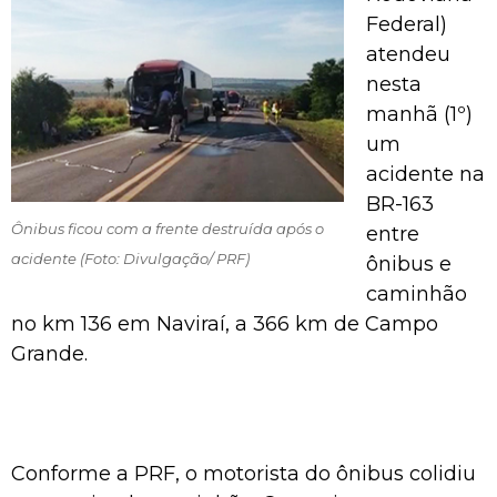
Federal)
atendeu
nesta
manhã (1º)
um
acidente na
BR-163
Ônibus ficou com a frente destruída após o
entre
acidente (Foto: Divulgação/ PRF)
ônibus e
caminhão
no km 136 em Naviraí, a 366 km de Campo
Grande.
Conforme a PRF, o motorista do ônibus colidiu