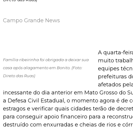
Campo Grande News
A quarta-feira
Família ribeirinha foi obrigada a deixar sua
muito trabal
casa após alagamento em Bonito. (Foto:
equipes técn
Direto das Ruas)
prefeituras 
afetados pel
incessante do dia anterior em Mato Grosso do S
a Defesa Civil Estadual, o momento agora é de c
estragos e verificar quais cidades terão de decr
para conseguir apoio financeiro para a reconstru
destruído com enxurradas e cheias de rios e córr