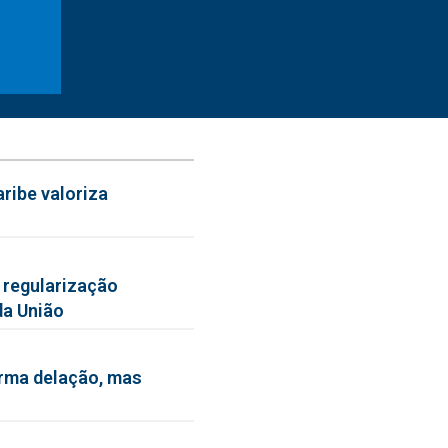
ribe valoriza
 regularização
da União
irma delação, mas