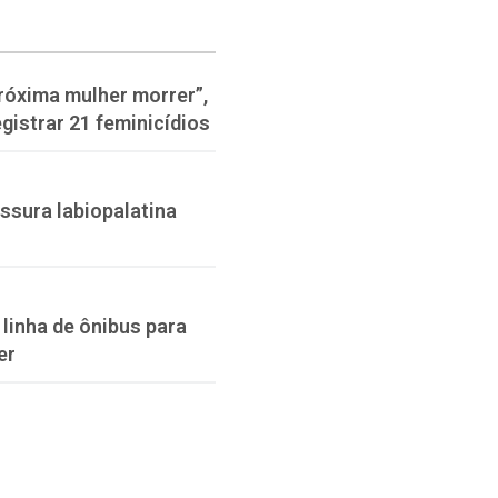
róxima mulher morrer”,
gistrar 21 feminicídios
issura labiopalatina
linha de ônibus para
er