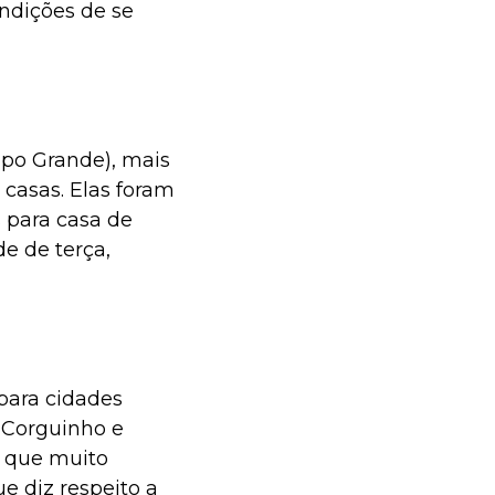
ndições de se
po Grande), mais
 casas. Elas foram
s para casa de
de de terça,
para cidades
 Corguinho e
m que muito
e diz respeito a