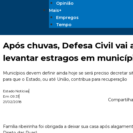
Opinião
Mais+
Empregos
Tempo
Após chuvas, Defesa Civil vai
levantar estragos em municíp
Municípios devem definir ainda hoje se será preciso decretar 
para que o Estado, ou até União, contribua para recuperação
Estado Notícias
Em
09:31
Compartilha
21/02/2018
Família ribeirinha foi obrigada a deixar sua casa após alagamen
Direto das Ruas)