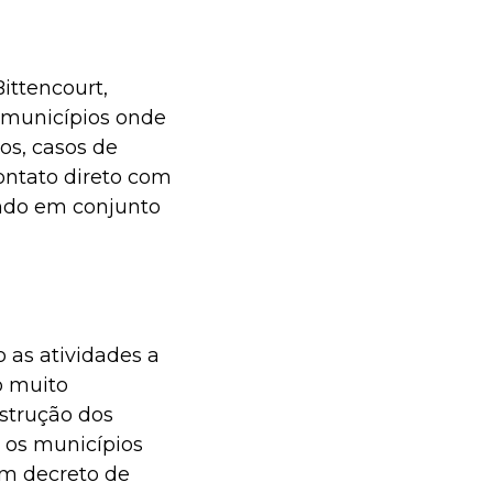
ittencourt,
s municípios onde
os, casos de
ontato direto com
ndo em conjunto
 as atividades a
o muito
nstrução dos
e os municípios
um decreto de