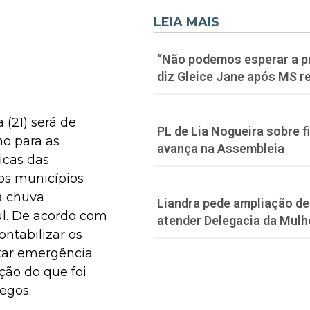
LEIA MAIS
“Não podemos esperar a p
diz Gleice Jane após MS re
 (21) será de
PL de Lia Nogueira sobre f
ho para as
avança na Assembleia
icas das
dos municípios
a chuva
Liandra pede ampliação de 
ul. De acordo com
atender Delegacia da Mulh
ontabilizar os
etar emergência
ção do que foi
egos.