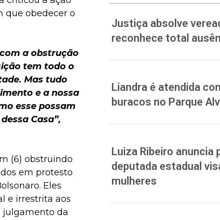
 criticou a ação
m que obedecer o
Justiça absolve verea
reconhece total ausên
e com a obstrução
sição tem todo o
ntade. Mas tudo
Liandra é atendida co
gimento e a nossa
buracos no Parque Al
como esse possam
 dessa Casa”,
Luiza Ribeiro anuncia 
m (6) obstruindo
deputada estadual vis
ados em protesto
mulheres
Bolsonaro. Eles
e irrestrita aos
o julgamento da