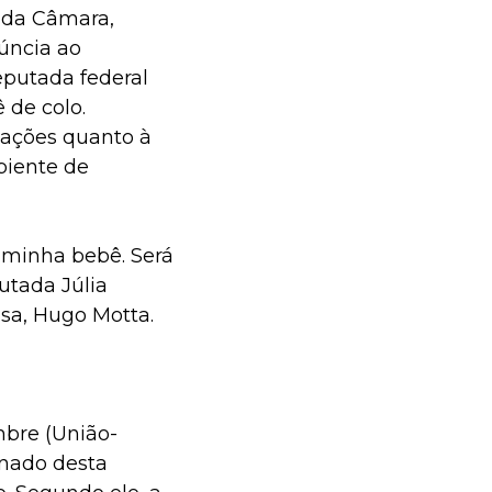
 da Câmara,
úncia ao
eputada federal
 de colo.
pações quanto à
biente de
 minha bebê. Será
utada Júlia
asa, Hugo Motta.
mbre (União-
enado desta