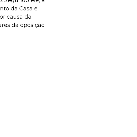
o. Segundo ele, a
ento da Casa e
por causa da
res da oposição.