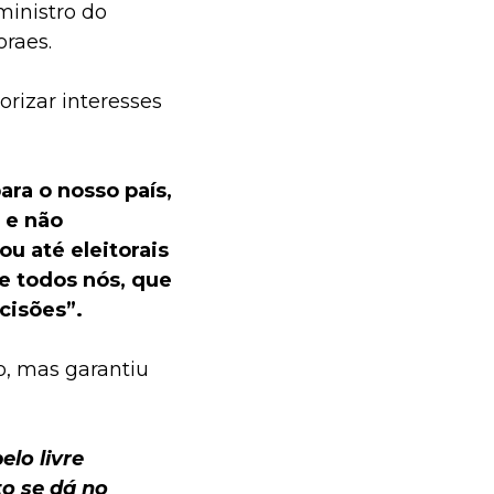
inistro do
raes.
rizar interesses
ara o nosso país,
 e não
ou até eleitorais
e todos nós, que
ecisões”.
o, mas garantiu
elo livre
o se dá no