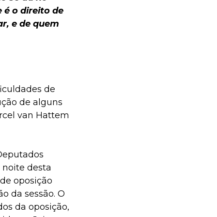
 é o direito de
nar, e de quem
ficuldades de
ução de alguns
rcel van Hattem
 Deputados
 noite desta
 de oposição
ão da sessão. O
os da oposição,