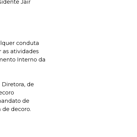
sidente Jair
alquer conduta
 as atividades
imento Interno da
Diretora, de
ecoro
mandato de
 de decoro.