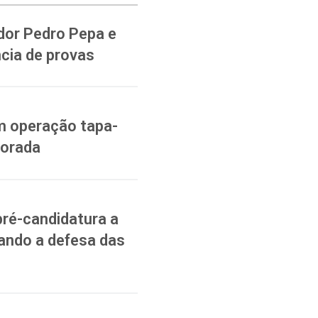
dor Pedro Pepa e
cia de provas
m operação tapa-
vorada
pré-candidatura a
ando a defesa das