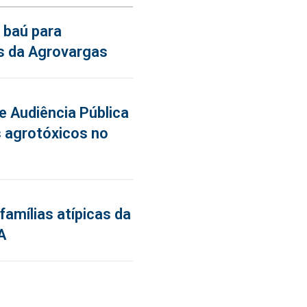
 baú para
s da Agrovargas
de Audiência Pública
 agrotóxicos no
famílias atípicas da
A